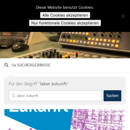
Campusradio Karlsruhe
Diese Website benutzt Cookies.
Skip to content
Alle Cookies akzeptieren
Nur funktionale Cookies akzeptieren
54 SUCHERGEBNISSE
Für den Begriff "
labor zukunft
".