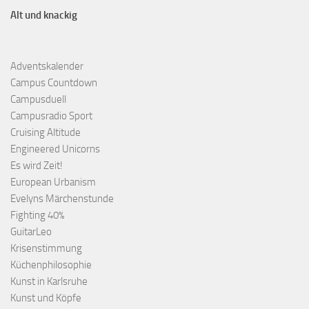
Alt und knackig
Adventskalender
Campus Countdown
Campusduell
Campusradio Sport
Cruising Altitude
Engineered Unicorns
Es wird Zeit!
European Urbanism
Evelyns Märchenstunde
Fighting 40%
GuitarLeo
Krisenstimmung
Küchenphilosophie
Kunst in Karlsruhe
Kunst und Köpfe