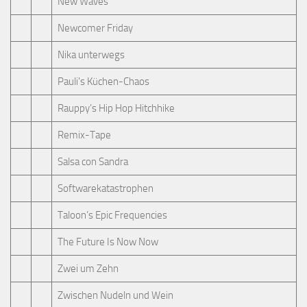
New Waves
Newcomer Friday
Nika unterwegs
Pauli's Küchen-Chaos
Rauppy’s Hip Hop Hitchhike
Remix-Tape
Salsa con Sandra
Softwarekatastrophen
Taloon’s Epic Frequencies
The Future Is Now Now
Zwei um Zehn
Zwischen Nudeln und Wein