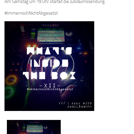
Am Samstag um 19 Uhr startet die Jubiläumssendung.
#ImmernochNichtAbgesetzt