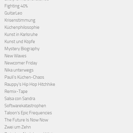
Fighting 40%
GuitarLeo
Krisenstimmung
Küchenphilosophie
Kunst in Karlsruhe
Kunst und Köpfe
Mystery Biography
New Waves
Newcomer Friday
Nika unterwegs
Pauli's Küchen-Chaos
Rauppy’s Hip Hop Hitchhike
Remix-Tape
Salsa con Sandra
Softwarekatastrophen
Taloon’s Epic Frequencies
The Future Is Now Now
Zwei um Zehn