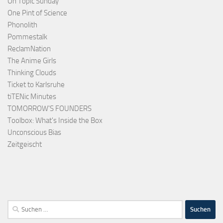
On Topic Sunday
One Pint of Science
Phonolith
Pommestalk
ReclamNation
The Anime Girls
Thinking Clouds
Ticket to Karlsruhe
tiTENic Minutes
TOMORROW'S FOUNDERS
Toolbox: What's Inside the Box
Unconscious Bias
Zeitgeischt