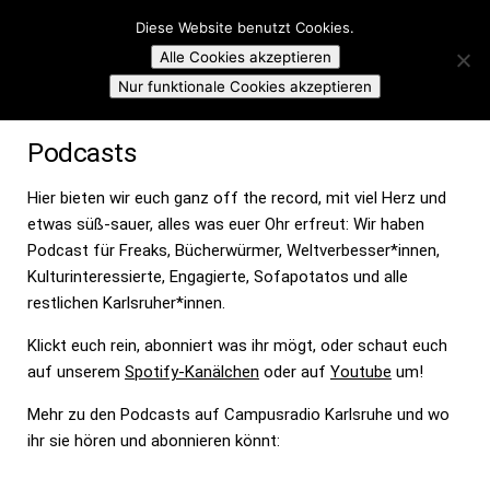
Campusradio Karlsruhe
Diese Website benutzt Cookies.
Skip to content
Alle Cookies akzeptieren
PODCASTS
Nur funktionale Cookies akzeptieren
Podcasts
Hier bieten wir euch ganz off the record, mit viel Herz und
etwas süß-sauer, alles was euer Ohr erfreut: Wir haben
Podcast für Freaks, Bücherwürmer, Weltverbesser*innen,
Kulturinteressierte, Engagierte, Sofapotatos und alle
restlichen Karlsruher*innen.
Klickt euch rein, abonniert was ihr mögt, oder schaut euch
auf unserem
Spotify-Kanälchen
oder auf
Youtube
um!
Mehr zu den Podcasts auf Campusradio Karlsruhe und wo
ihr sie hören und abonnieren könnt: