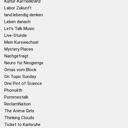
Kultur-Kaffeekranz
Labor Zukunft
land.lebendig denken
Leben danach
Let's Talk Music
Live-Stunde
Mein Kurswechsel
Mystery Places
Nachgefragt
Neuro für Neugierige
Omas vom Block
On Topic Sunday
One Pint of Science
Phonolith
Pommestalk
ReclamNation
The Anime Girls
Thinking Clouds
Ticket to Karlsruhe