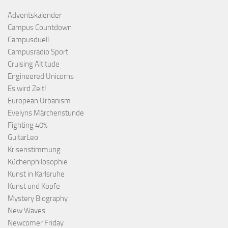
Adventskalender
Campus Countdown
Campusduell
Campusradio Sport
Cruising Altitude
Engineered Unicorns
Es wird Zeit!
European Urbanism
Evelyns Märchenstunde
Fighting 40%
GuitarLeo
Krisenstimmung
Küchenphilosophie
Kunst in Karlsruhe
Kunst und Köpfe
Mystery Biography
New Waves
Newcomer Friday