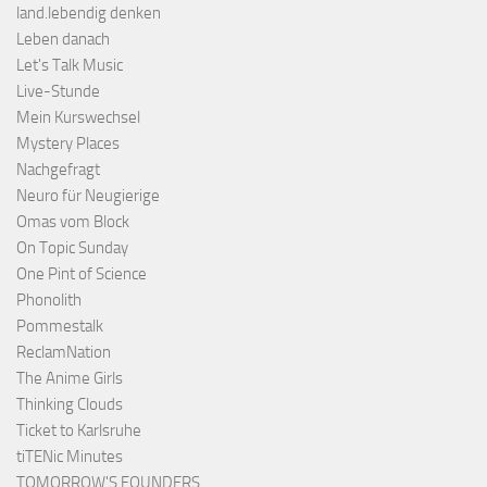
land.lebendig denken
Leben danach
Let's Talk Music
Live-Stunde
Mein Kurswechsel
Mystery Places
Nachgefragt
Neuro für Neugierige
Omas vom Block
On Topic Sunday
One Pint of Science
Phonolith
Pommestalk
ReclamNation
The Anime Girls
Thinking Clouds
Ticket to Karlsruhe
tiTENic Minutes
TOMORROW'S FOUNDERS