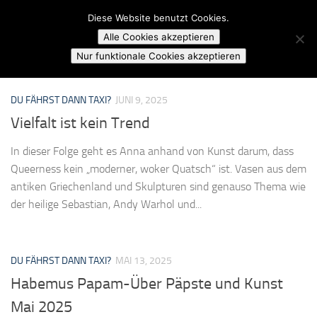
Campusradio Karlsruhe
Diese Website benutzt Cookies.
Skip to content
Alle Cookies akzeptieren
KATEGORIE:
DU FÄHRST DANN TAXI?
Nur funktionale Cookies akzeptieren
DU FÄHRST DANN TAXI?
JUNI 9, 2025
Vielfalt ist kein Trend
In dieser Folge geht es Anna anhand von Kunst darum, dass
Queerness kein „moderner, woker Quatsch“ ist. Vasen aus dem
antiken Griechenland und Skulpturen sind genauso Thema wie
der heilige Sebastian, Andy Warhol und...
DU FÄHRST DANN TAXI?
MAI 13, 2025
Habemus Papam-Über Päpste und Kunst
Mai 2025