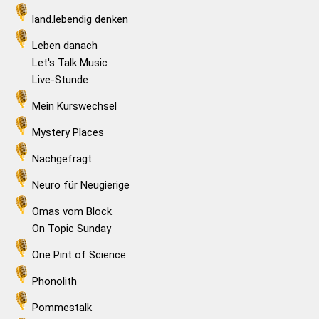
land.lebendig denken
Leben danach
Let's Talk Music
Live-Stunde
Mein Kurswechsel
Mystery Places
Nachgefragt
Neuro für Neugierige
Omas vom Block
On Topic Sunday
One Pint of Science
Phonolith
Pommestalk