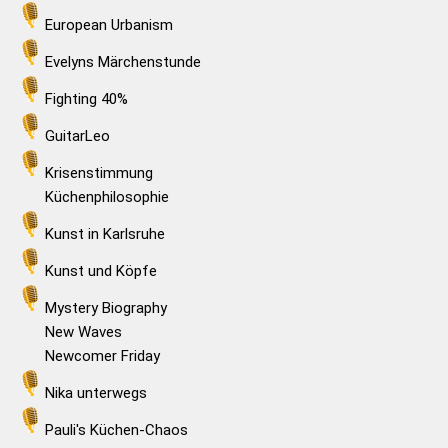
European Urbanism
Evelyns Märchenstunde
Fighting 40%
GuitarLeo
Krisenstimmung
Küchenphilosophie
Kunst in Karlsruhe
Kunst und Köpfe
Mystery Biography
New Waves
Newcomer Friday
Nika unterwegs
Pauli's Küchen-Chaos