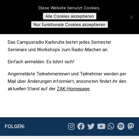
Campusradio Karlsruhe
Diese Website benutzt Cookies.
Skip to content
Alle Cookies akzeptieren
RADIO-SEMINARE IM SOMMERSEMESTER 2023
Nur funktionale Cookies akzeptieren
Das Campusradio Karlsruhe bietet jedes Semester
Seminare und Workshops zum Radio-Machen an.
Einfach anmelden. Es lohnt sich!
Angemeldete Teilnehmerinnen und Teilnehmer werden per
Mail über Änderungen informiert, ansonsten findet ihr den
aktuellen Stand auf der
ZAK-Homepage
.
FOLGEN: