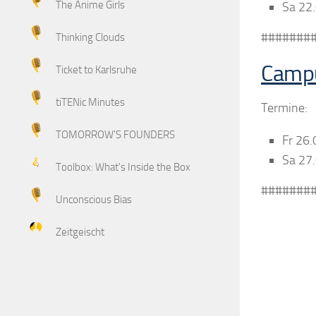
The Anime Girls
Sa 22
#######
Thinking Clouds
Camp
Ticket to Karlsruhe
tiTENic Minutes
Termine:
TOMORROW'S FOUNDERS
Fr 26.
Sa 27.
Toolbox: What's Inside the Box
#######
Unconscious Bias
Zeitgeischt