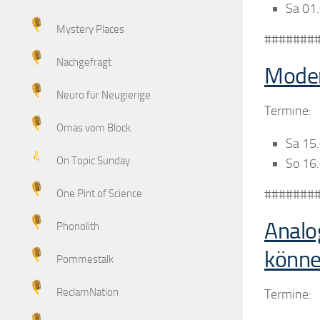
Sa 01
Mystery Places
#######
Nachgefragt
Moder
Neuro für Neugierige
Termine:
Omas vom Block
Sa 15
On Topic Sunday
So 16
#######
One Pint of Science
Analo
Phonolith
könn
Pommestalk
ReclamNation
Termine: