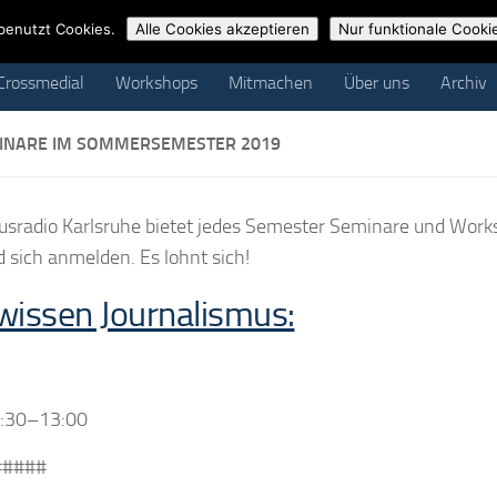
ossmedial
Workshops
Mitmachen
Über uns
Archiv
benutzt Cookies.
Alle Cookies akzeptieren
Nur funktionale Cooki
Crossmedial
Workshops
Mitmachen
Über uns
Archiv
INARE IM SOMMERSEMESTER 2019
sradio Karlsruhe bietet jedes Semester Seminare und Work
d sich anmelden. Es lohnt sich!
wissen Journalismus:
:30–13:00
#####