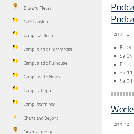
Podca
Bits and Pieces
Podca
Café Babylon
Termine:
Campusgeflüster
Fr 03
Campusradio Crossmedial
Sa 04
Campusradio Fullhouse
Fr 10
Sa 11
Campusradio News
Sa 01
Campus-Report
#######
Campusschnipsel
Works
Charts and Beyond
Termine:
Cinema Europe