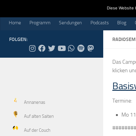
Home
Programm
Sendungen
Podcasts
Blog
Cr
Diese Website 
Skip to content
Home
Programm
Sendungen
Podcasts
Blog
FOLGEN:
RADIOSEM
Das Campu
klicken un
Basis
Termine:
Annanenas
Mo 11
Auf alten Saiten
#######
Auf der Couch