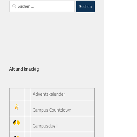
Alt und knackig
Adventskalender
Campus Countdown
Campusduell