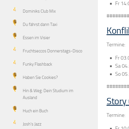
Fr 14:
Dominiks Club Mix
#######
Du fährst dann Taxi
Konfl
Essen im Visier
Termine:
Fruchtseccos Donnerstags-Disco
Fr 03
Funky Flashback
Sa 04
So 05
Haben Sie Cookies?
#######
Hin & Weg: Dein Studium im
Ausland
Story
Huch ein Buch
Termine:
Josh's Jazz
Fr 10