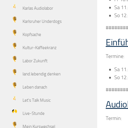
Sa 11
Karlas Audiolabor
So 12
Karlsruher Underdogs
#######
Kopfsache
Einfü
Kultur-Kaffeekranz
Termine:
Labor Zukunft
Sa 11
land.lebendig denken
So 12
Leben danach
#######
Let's Talk Music
Audio
Live-Stunde
Termin:
Mein Kurswechsel