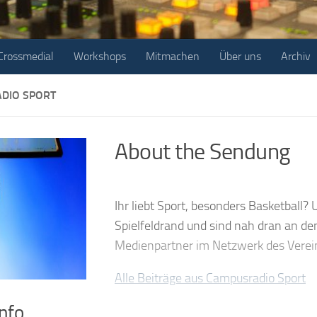
Crossmedial
Workshops
Mitmachen
Über uns
Archiv
DIO SPORT
About the Sendung
Ihr liebt Sport, besonders Basketball
Spielfeldrand und sind nah dran an de
Medienpartner im Netzwerk des Verei
Alle Beiträge aus Campusradio Sport
nfo