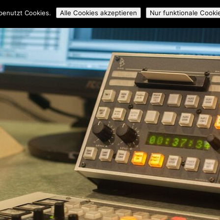
ossmedial
Workshops
Mitmachen
Über uns
Archiv
benutzt Cookies.
Alle Cookies akzeptieren
Nur funktionale Cooki