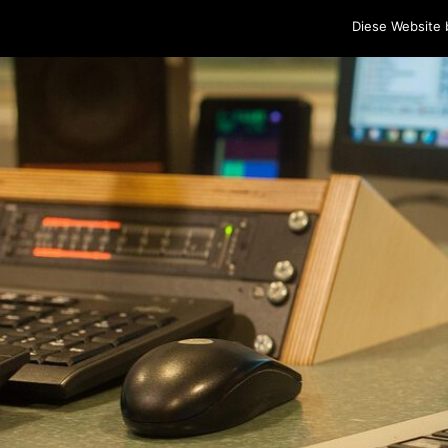
Home
Programm
Sendungen
Podcasts
Blog
Cr
Diese Website 
Skip to content