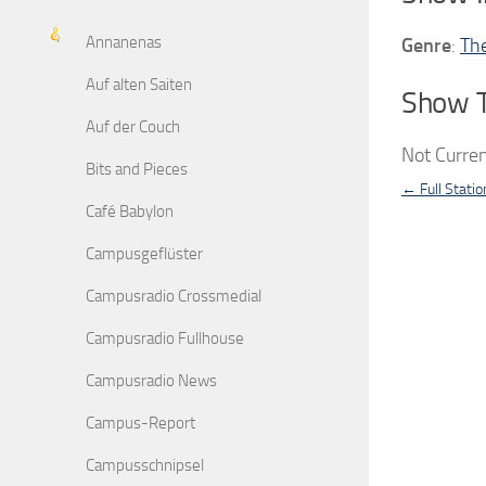
Annanenas
Genre
:
Th
Auf alten Saiten
Show 
Auf der Couch
Not Curren
Bits and Pieces
← Full Statio
Café Babylon
Campusgeflüster
Campusradio Crossmedial
Campusradio Fullhouse
Campusradio News
Campus-Report
Campusschnipsel