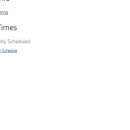
ema
Times
tly Scheduled.
n Schedule