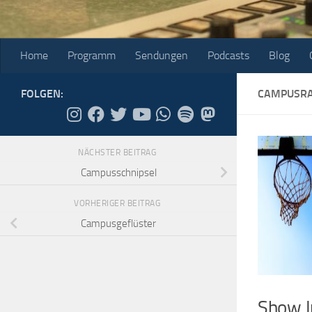
Home
Programm
Sendungen
Podcasts
Blog
FOLGEN:
CAMPUSRA
NÄCHSTER BEITRAG
Campusschnipsel
VORHERIGER BEITRAG
Campusgeflüster
Show I