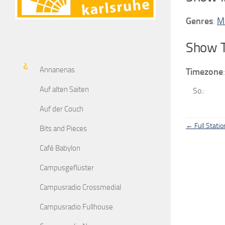
Genres
:
M
Show 
Annanenas
Timezone
Auf alten Saiten
So.
:
Auf der Couch
← Full Statio
Bits and Pieces
Café Babylon
Campusgeflüster
Campusradio Crossmedial
Campusradio Fullhouse