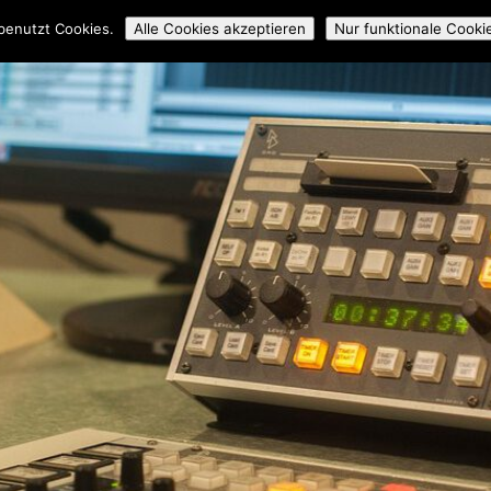
ossmedial
Workshops
Mitmachen
Über uns
Archiv
benutzt Cookies.
Alle Cookies akzeptieren
Nur funktionale Cooki