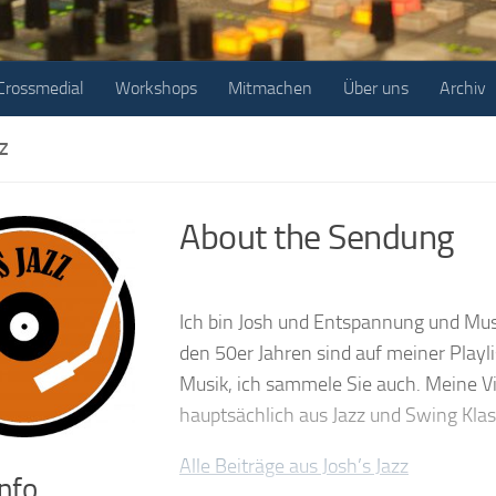
Crossmedial
Workshops
Mitmachen
Über uns
Archiv
ZZ
About the Sendung
Ich bin Josh und Entspannung und Musi
den 50er Jahren sind auf meiner Playli
Musik, ich sammele Sie auch. Meine 
hauptsächlich aus Jazz und Swing Klas
Alle Beiträge aus Josh’s Jazz
nfo