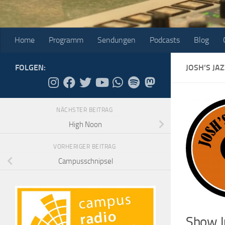
Home
Programm
Sendungen
Podcasts
Blog
FOLGEN:
JOSH’S JA
NÄCHSTER BEITRAG
High Noon
VORHERIGER BEITRAG
Campusschnipsel
Show I