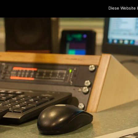
Home
Programm
Sendungen
Podcasts
Blog
Cr
Diese Website 
Skip to content