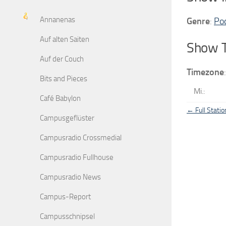
Annanenas
Genre
:
Po
Auf alten Saiten
Show 
Auf der Couch
Timezone
Bits and Pieces
Mi.
:
Café Babylon
← Full Statio
Campusgeflüster
Campusradio Crossmedial
Campusradio Fullhouse
Campusradio News
Campus-Report
Campusschnipsel