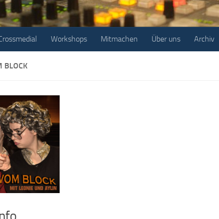
Crossmedial
Workshops
Mitmachen
Über uns
Archiv
 BLOCK
nfo