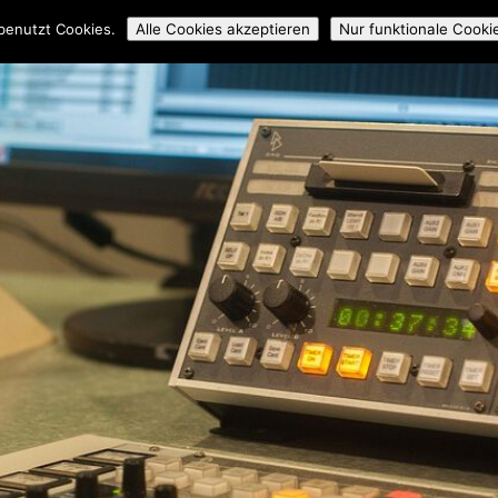
ossmedial
Workshops
Mitmachen
Über uns
Archiv
benutzt Cookies.
Alle Cookies akzeptieren
Nur funktionale Cooki