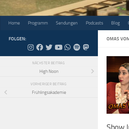
Home
Programm
Sendungen
Podcasts
Blog
FOLGEN:
OMAS VOM
NÄCHSTER BEITRAG
High Noon
VORHERIGER BEITRAG
Frühlingsakademie
Show I