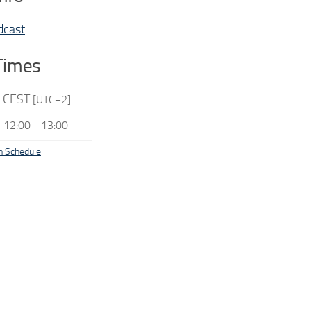
dcast
Times
:
CEST
[UTC+2]
12:00
-
13:00
n Schedule