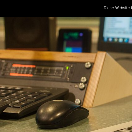
Home
Programm
Sendungen
Podcasts
Blog
Cr
Diese Website 
Skip to content