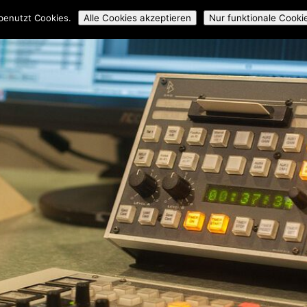
ossmedial
Workshops
Mitmachen
Über uns
Archiv
benutzt Cookies.
Alle Cookies akzeptieren
Nur funktionale Cooki