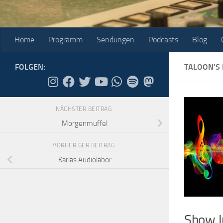
Home
Programm
Sendungen
Podcasts
Blog
FOLGEN:
TALOON’S 
NÄCHSTER BEITRAG
Morgenmuffel
VORHERIGER BEITRAG
Karlas Audiolabor
Show I