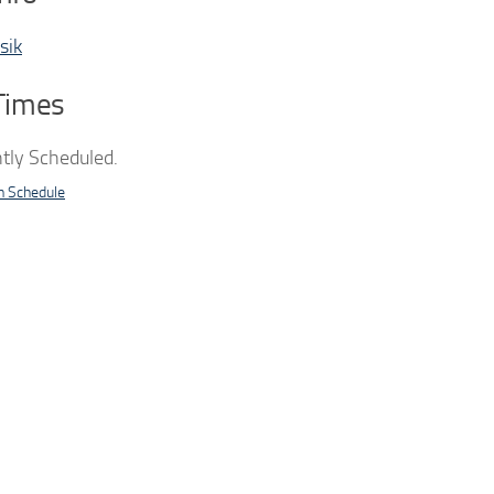
sik
Times
tly Scheduled.
n Schedule