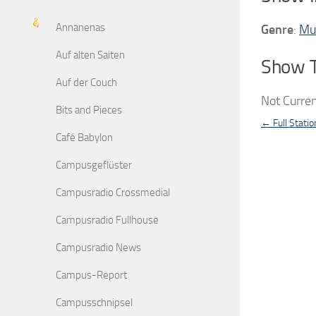
Annanenas
Genre
:
Mu
Auf alten Saiten
Show 
Auf der Couch
Not Curren
Bits and Pieces
← Full Statio
Café Babylon
Campusgeflüster
Campusradio Crossmedial
Campusradio Fullhouse
Campusradio News
Campus-Report
Campusschnipsel