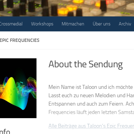
Crossmedial
Workshops
Mitmachen
Über uns
Archiv
EPIC FREQUENCIES
About the Sendung
Mein Name ist Taloon und ich möchte
Lasst euch zu neuen Melodien und Ha
Entspannen und auch zum Feiern. Acht
Frequencies läuft jeden letzten Sams
Alle Beiträge aus Taloon’s Epic Freque
nfo