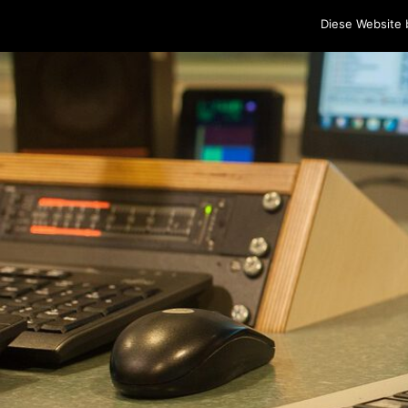
Home
Programm
Sendungen
Podcasts
Blog
Cr
Diese Website 
Skip to content