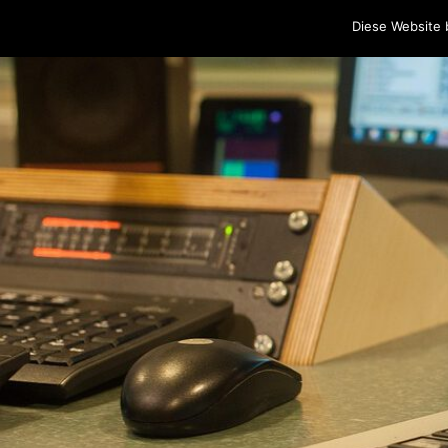
Home
Programm
Sendungen
Podcasts
Blog
Cr
Diese Website 
Skip to content