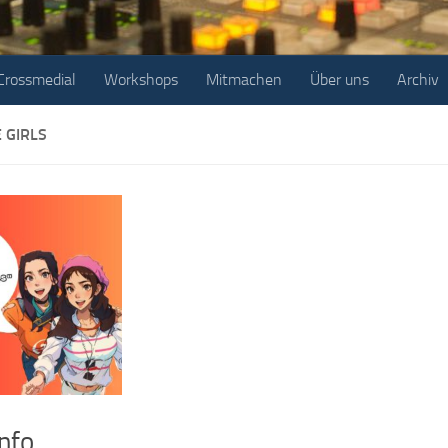
Crossmedial
Workshops
Mitmachen
Über uns
Archiv
 GIRLS
nfo