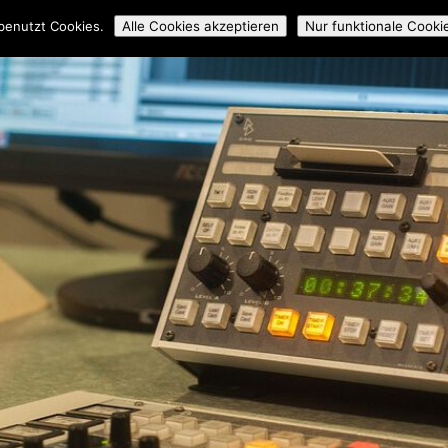
ossmedial
Workshops
Mitmachen
Über uns
Archiv
benutzt Cookies.
Alle Cookies akzeptieren
Nur funktionale Cooki