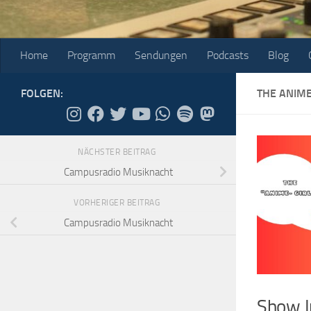
Home
Programm
Sendungen
Podcasts
Blog
FOLGEN:
THE ANIME
NÄCHSTER BEITRAG
Campusradio Musiknacht
VORHERIGER BEITRAG
Campusradio Musiknacht
Show I