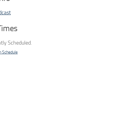
dcast
Times
tly Scheduled.
n Schedule