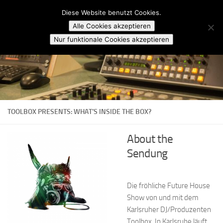
Campusradio Karlsruhe
Diese Website benutzt Cookies.
Skip to content
Alle Cookies akzeptieren
Nur funktionale Cookies akzeptieren
TOOLBOX PRESENTS: WHAT’S INSIDE THE BOX?
About the
Sendung
Die fröhliche Future House
Show von und mit dem
Karlsruher DJ/Produzenten
Toolbox. In Karlsruhe läuft