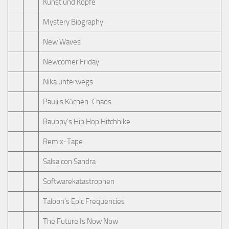
Kunst und Köpfe
Mystery Biography
New Waves
Newcomer Friday
Nika unterwegs
Pauli's Küchen-Chaos
Rauppy’s Hip Hop Hitchhike
Remix-Tape
Salsa con Sandra
Softwarekatastrophen
Taloon’s Epic Frequencies
The Future Is Now Now