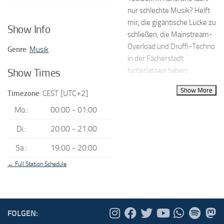
nur schlechte Musik? Helft
mir, die gigantische Lücke zu
Show Info
schließen, die Mainstream-
Overload und Druffi-Techno
Genre
:
Musik
in der Fächerstadt
hinterlassen haben.
Show Times
[UTC+2]
Timezone
:
CEST
Mo.
:
00:00
-
01:00
Di.
:
20:00
-
21:00
Sa.
:
19:00
-
20:00
← Full Station Schedule
FOLGEN: