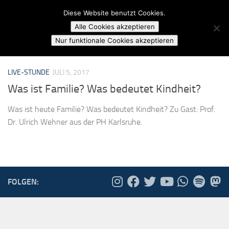
Campusradio Karlsruhe
Diese Website benutzt Cookies.
Skip to content
Alle Cookies akzeptieren
MARKIERT:
KINDHEIT
Nur funktionale Cookies akzeptieren
LIVE-STUNDE
JULI 5, 2017
Was ist Familie? Was bedeutet Kindheit?
Was ist heute Familie? Was bedeutet Kindheit? Zu Gast: Prof.
Dr. Ulrich Wehner aus der PH Karlsruhe.
FOLGEN: