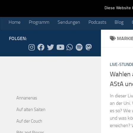
Home
Programm
Sendungen
Podcasts
Blog
Cr
Diese Website 
Skip to content
Home
Programm
Sendungen
Podcasts
Blog
FOLGEN:
MARKI
LIVE-STUND
Wahlen 
AStA un
In dieser 
Annanenas
an der Uni.
Auf alten Saiten
es so? Wie 
und was kön
Auf der Couch
erreichen? 
Bits and Pieces