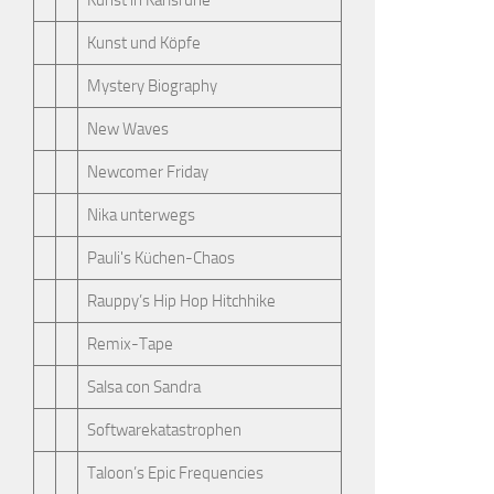
Kunst in Karlsruhe
Kunst und Köpfe
Mystery Biography
New Waves
Newcomer Friday
Nika unterwegs
Pauli's Küchen-Chaos
Rauppy’s Hip Hop Hitchhike
Remix-Tape
Salsa con Sandra
Softwarekatastrophen
Taloon’s Epic Frequencies