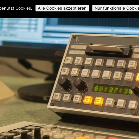
ossmedial
Workshops
Mitmachen
Über uns
Archiv
benutzt Cookies.
Alle Cookies akzeptieren
Nur funktionale Cooki