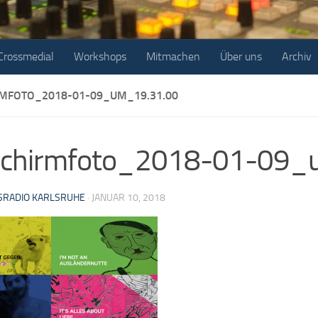
Crossmedial
Workshops
Mitmachen
Über uns
Archiv
RMFOTO_2018-01-09_UM_19.31.00
dschirmfoto_2018-01-09_
RADIO KARLSRUHE
·
JANUAR 10, 2018