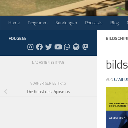
Home
Programm
Sendungen
Podcasts
Blog
FOLGEN:
BILDSCHI
bil
NÄCHSTER BEITRAG
VON
CAMPUS
VORHERIGER BEITRAG
Die Kunst des Pipiismus