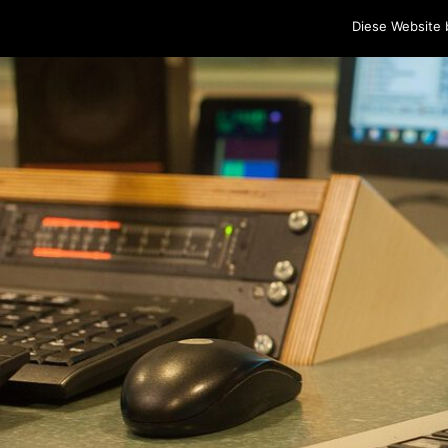
Home
Programm
Sendungen
Podcasts
Blog
Cr
Diese Website 
Skip to content