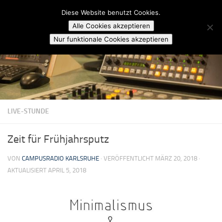
Campusradio Karlsruhe
Diese Website benutzt Cookies.
Skip to content
Alle Cookies akzeptieren
Nur funktionale Cookies akzeptieren
LIVE-STUNDE
Zeit für Frühjahrsputz
VON
CAMPUSRADIO KARLSRUHE
· VERÖFFENTLICHT
MÄRZ 20, 2018
·
AKTUALISIERT
APRIL 5, 2018