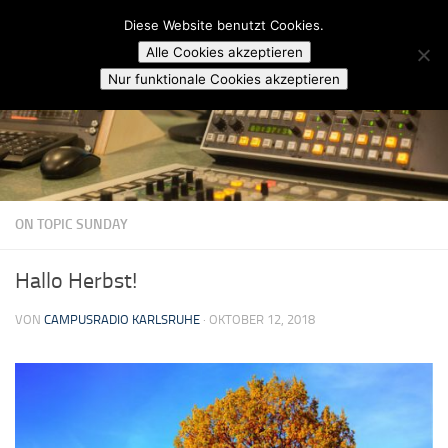
Campusradio Karlsruhe
Diese Website benutzt Cookies.
Skip to content
Alle Cookies akzeptieren
Nur funktionale Cookies akzeptieren
ON TOPIC SUNDAY
Hallo Herbst!
VON
CAMPUSRADIO KARLSRUHE
·
OKTOBER 12, 2018