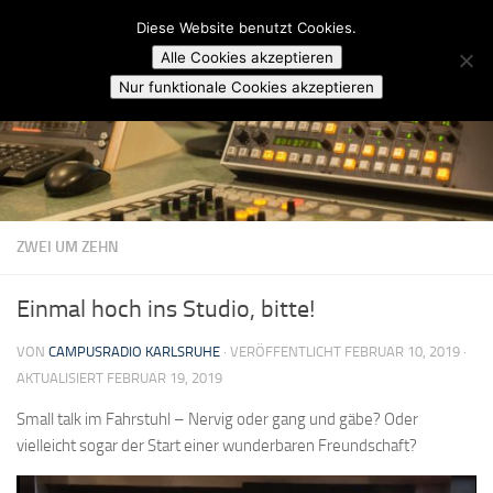
Campusradio Karlsruhe
Diese Website benutzt Cookies.
Skip to content
Alle Cookies akzeptieren
Nur funktionale Cookies akzeptieren
ZWEI UM ZEHN
Einmal hoch ins Studio, bitte!
VON
CAMPUSRADIO KARLSRUHE
· VERÖFFENTLICHT
FEBRUAR 10, 2019
·
AKTUALISIERT
FEBRUAR 19, 2019
Small talk im Fahrstuhl – Nervig oder gang und gäbe? Oder
vielleicht sogar der Start einer wunderbaren Freundschaft?