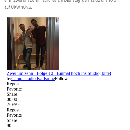
ein! “Zwei um Zehn” läuft live am Dienstag, den 12.02 um 10 Uhr
auf UKW 104.8.