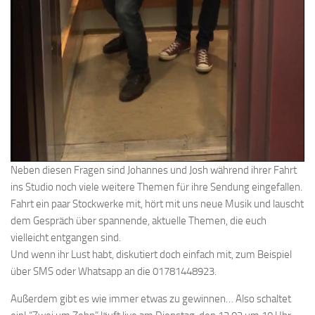
Neben diesen Fragen sind Johannes und Josh während ihrer Fahrt
ins Studio noch viele weitere Themen für ihre Sendung eingefallen.
Fahrt ein paar Stockwerke mit, hört mit uns neue Musik und lauscht
dem Gespräch über spannende, aktuelle Themen, die euch
vielleicht entgangen sind.
Und wenn ihr Lust habt, diskutiert doch einfach mit, zum Beispiel
über SMS oder Whatsapp an die 01781448923.
Außerdem gibt es wie immer etwas zu gewinnen… Also schaltet