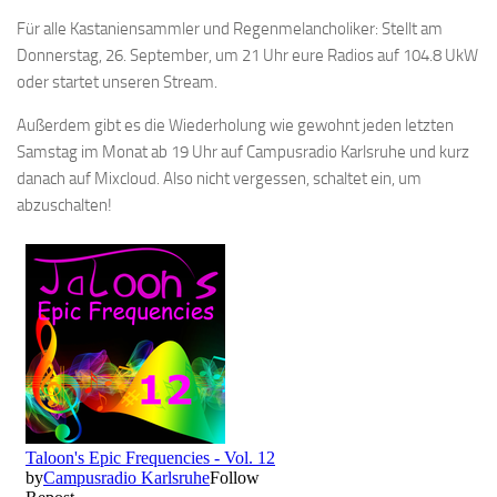
Für alle Kastaniensammler und Regenmelancholiker: Stellt am
Donnerstag, 26. September, um 21 Uhr eure Radios auf 104.8 UkW
oder startet unseren Stream.
Außerdem gibt es die Wiederholung wie gewohnt jeden letzten
Samstag im Monat ab 19 Uhr auf Campusradio Karlsruhe und kurz
danach auf Mixcloud. Also nicht vergessen, schaltet ein, um
abzuschalten!