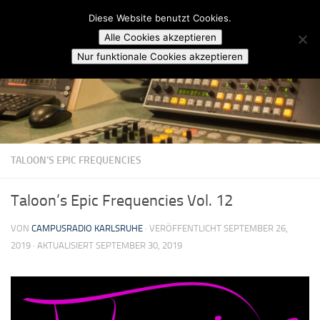
Campusradio Karlsruhe
Diese Website benutzt Cookies.
Skip to content
Alle Cookies akzeptieren
Nur funktionale Cookies akzeptieren
TALOON’S EPIC FREQUENCIES
Taloon’s Epic Frequencies Vol. 12
VON
CAMPUSRADIO KARLSRUHE
· VERÖFFENTLICHT
SEPTEMBER 26,
2019
· AKTUALISIERT
SEPTEMBER 30, 2019