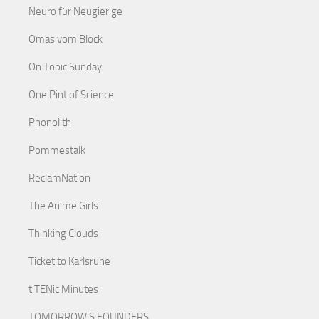
Neuro für Neugierige
Omas vom Block
On Topic Sunday
One Pint of Science
Phonolith
Pommestalk
ReclamNation
The Anime Girls
Thinking Clouds
Ticket to Karlsruhe
tiTENic Minutes
TOMORROW'S FOUNDERS