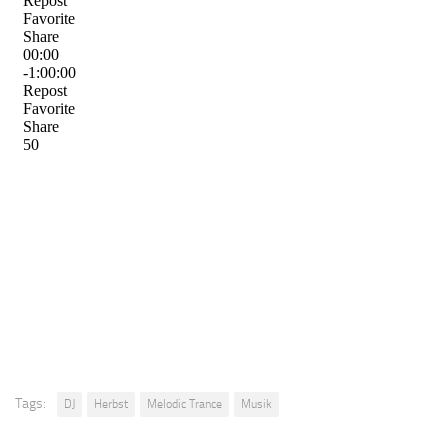
Tags:
DJ
Herbst
Melodic Trance
Musik