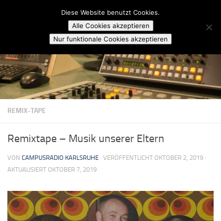
Campusradio Karlsruhe
Diese Website benutzt Cookies.
Skip to content
Alle Cookies akzeptieren
Nur funktionale Cookies akzeptieren
REMIX-TAPE
Remixtape – Musik unserer Eltern
VON
CAMPUSRADIO KARLSRUHE
· VERÖFFENTLICHT
OKTOBER 2, 2019
·
AKTUALISIERT
OKTOBER 7, 2019