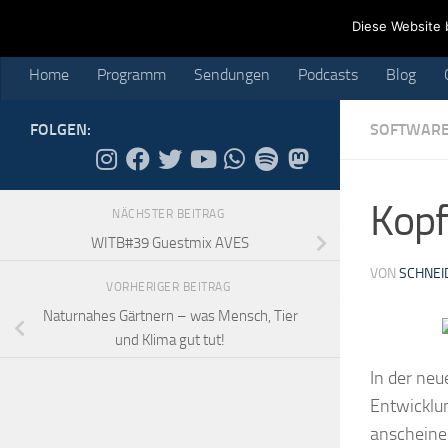
Home
Programm
Sendungen
Podcasts
Blog
Cr
Diese Website 
Skip to content
Home
Programm
Sendungen
Podcasts
Blog
FOLGEN:
SOFTWARE
Kopf
NÄCHSTER BEITRAG
WITB#39 Guestmix AVES
VON
SCHNEI
VORHERIGER BEITRAG
Naturnahes Gärtnern – was Mensch, Tier
und Klima gut tut!
In der ne
Entwicklun
anscheinen