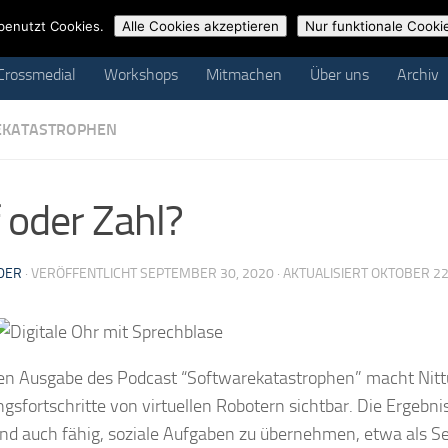
ossmedial
Workshops
Mitmachen
Über uns
Archiv
benutzt Cookies.
Alle Cookies akzeptieren
Nur funktionale Cooki
Crossmedial
Workshops
Mitmachen
Über uns
Archiv
KATASTROPHEN
 oder Zahl?
DER
· VERÖFFENTLICHT
SEPTEMBER 30, 2020
· AKTUALISIERT
OKTOBER 22
uen Ausgabe des Podcast “Softwarekatastrophen” macht Nit
gsfortschritte von virtuellen Robotern sichtbar. Die Ergebni
d auch fähig, soziale Aufgaben zu übernehmen, etwa als Se