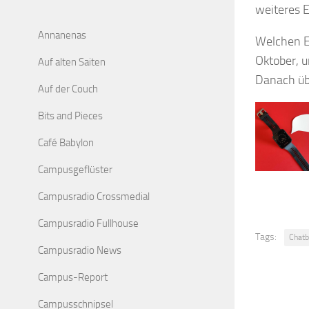
weiteres E
Annanenas
Welchen Ei
Oktober, 
Auf alten Saiten
Danach übe
Auf der Couch
Bits and Pieces
Café Babylon
Campusgeflüster
Campusradio Crossmedial
Campusradio Fullhouse
Tags:
Chatb
Campusradio News
Campus-Report
Campusschnipsel