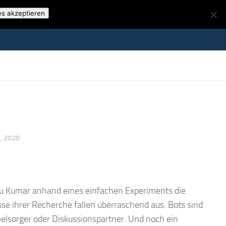
es akzeptieren
, 2020
tu Kumar anhand eines einfachen Experiments die
sse ihrer Recherche fallen überraschend aus. Bots sind
elsorger oder Diskussionspartner. Und noch ein