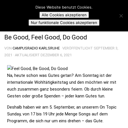
Campusradio Karlsruhe
Diese Website benutzt Cookies.
Skip to content
Alle Cookies akzeptieren
ON TOPIC SUNDAY
Nur funktionale Cookies akzeptieren
Be Good, Feel Good, Do Good
VON
CAMPUSRADIO KARLSRUHE
· VERÖFFENTLICHT
SEPTEMBER 3,
2021
· AKTUALISIERT
DEZEMBER 6, 2021
Na, heute schon was Gutes getan? Am Sonntag ist der
internationale Wohltätigkeitstag und den möchten wir mit
euch zusammen ganz besonders feiern. Ob durch kleine
Gesten oder große Spenden – jeder kann Gutes tun.
Deshalb haben wir am 5. September, an unserem On Topic
Sunday, von 17 bis 19 Uhr jede Menge Songs auf dem
Programm, die sich nur um eins drehen – das Gute.