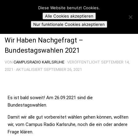
Campusradio Karlsruhe
Diese Website benutzt Cookies.
Skip to content
Alle Cookies akzeptieren
CAMPUSRADIO NEWS
Nur funktionale Cookies akzeptieren
Wir Haben Nachgefragt –
Bundestagswahlen 2021
VON
CAMPUSRADIO KARLSRUHE
· VERÖFFENTLICHT
SEPTEMBER 14,
2021
· AKTUALISIERT
SEPTEMBER 26, 2021
Es ist bald soweit! Am 26.09.2021 sind die
Bundestagswahlen.
Damit wir alle gut vorbereitet wählen gehen können, wollten
wir, vom Campus Radio Karlsruhe, noch die ein oder andere
Frage klären.