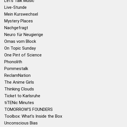
Let's Talk Music
Live-Stunde
Mein Kurswechsel
Mystery Places
Nachgefragt
Neuro für Neugierige
Omas vom Block
On Topic Sunday
One Pint of Science
Phonolith
Pommestalk
ReclamNation
The Anime Girls
Thinking Clouds
Ticket to Karlsruhe
tiTENic Minutes
TOMORROW'S FOUNDERS
Toolbox: What's Inside the Box
Unconscious Bias