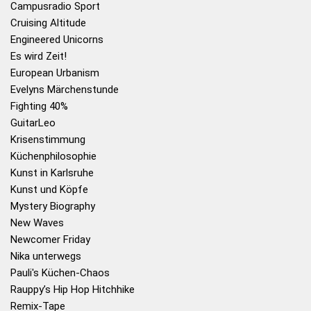
Campusradio Sport
Cruising Altitude
Engineered Unicorns
Es wird Zeit!
European Urbanism
Evelyns Märchenstunde
Fighting 40%
GuitarLeo
Krisenstimmung
Küchenphilosophie
Kunst in Karlsruhe
Kunst und Köpfe
Mystery Biography
New Waves
Newcomer Friday
Nika unterwegs
Pauli's Küchen-Chaos
Rauppy’s Hip Hop Hitchhike
Remix-Tape