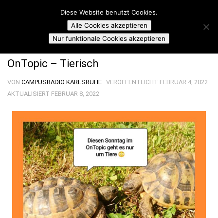
Campusradio Karlsruhe
Diese Website benutzt Cookies.
Skip to content
Alle Cookies akzeptieren
ON TOPIC SUNDAY
Nur funktionale Cookies akzeptieren
OnTopic – Tierisch
VON
CAMPUSRADIO KARLSRUHE
· VERÖFFENTLICHT
FEBRUAR 4, 2022
·
AKTUALISIERT
FEBRUAR 8, 2022