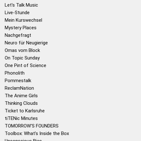
Let's Talk Music
Live-Stunde
Mein Kurswechsel
Mystery Places
Nachgefragt
Neuro für Neugierige
Omas vom Block
On Topic Sunday
One Pint of Science
Phonolith
Pommestalk
ReclamNation
The Anime Girls
Thinking Clouds
Ticket to Karlsruhe
tiTENic Minutes
TOMORROW'S FOUNDERS
Toolbox: What's Inside the Box
Unconscious Bias