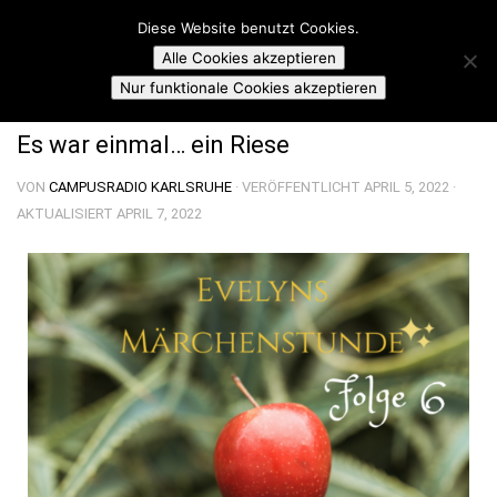
Campusradio Karlsruhe
Diese Website benutzt Cookies.
Skip to content
Alle Cookies akzeptieren
EVELYNS MÄRCHENSTUNDE
Nur funktionale Cookies akzeptieren
Es war einmal… ein Riese
VON
CAMPUSRADIO KARLSRUHE
· VERÖFFENTLICHT
APRIL 5, 2022
·
AKTUALISIERT
APRIL 7, 2022