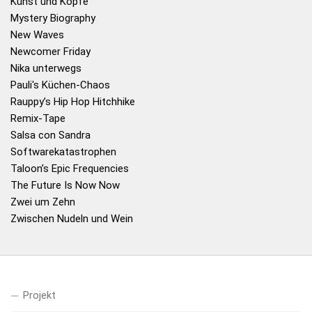
Kunst und Köpfe
Mystery Biography
New Waves
Newcomer Friday
Nika unterwegs
Pauli's Küchen-Chaos
Rauppy’s Hip Hop Hitchhike
Remix-Tape
Salsa con Sandra
Softwarekatastrophen
Taloon’s Epic Frequencies
The Future Is Now Now
Zwei um Zehn
Zwischen Nudeln und Wein
Projekt