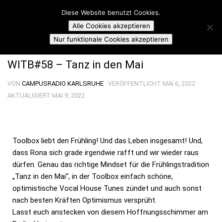
Campusradio Karlsruhe
Diese Website benutzt Cookies.
Skip to content
Alle Cookies akzeptieren
TOOLBOX: WHAT'S INSIDE THE BOX
Nur funktionale Cookies akzeptieren
WITB#58 – Tanz in den Mai
VON
CAMPUSRADIO KARLSRUHE
· VERÖFFENTLICHT
MAI 6, 2022
·
AKTUALISIERT
MAI 9, 2022
Toolbox liebt den Frühling! Und das Leben insgesamt! Und,
dass Rona sich grade irgendwie rafft und wir wieder raus
dürfen. Genau das richtige Mindset für die Frühlingstradition
„Tanz in den Mai“, in der Toolbox einfach schöne,
optimistische Vocal House Tunes zündet und auch sonst
nach besten Kräften Optimismus versprüht.
Lasst euch anstecken von diesem Hoffnungsschimmer am