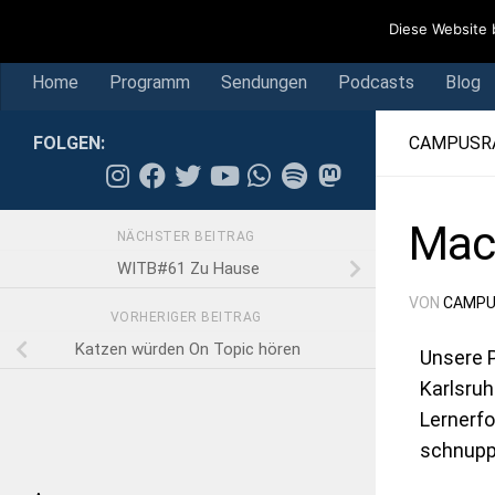
Home
Programm
Sendungen
Podcasts
Blog
Diese Website 
Skip to content
Home
Programm
Sendungen
Podcasts
Blog
FOLGEN:
CAMPUSR
Mach
NÄCHSTER BEITRAG
WITB#61 Zu Hause
VON
CAMPU
VORHERIGER BEITRAG
Katzen würden On Topic hören
Unsere P
Karlsruh
Lernerfo
schnuppe