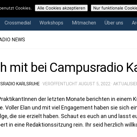
Crossmedial
Workshops
Mitmachen
Über uns
Arch
benutzt Cookies.
Alle Cookies akzeptieren
Nur funktionale Cooki
Crossmedial
Workshops
Mitmachen
Über uns
Ar
ADIO NEWS
 mit bei Campusradio Ka
SRADIO KARLSRUHE
· VERÖFFENTLICHT
AUGUST 5, 2022
· AKTUALISI
raktikantInnen der letzten Monate berichten in einem 
e. Voller Elan und mit viel Engagement haben sie sich e
lge, die sie erzielt haben. Schaut es euch an und lasst
rt in eine Redaktionssitzung rein. Ihr seid herzlich wil