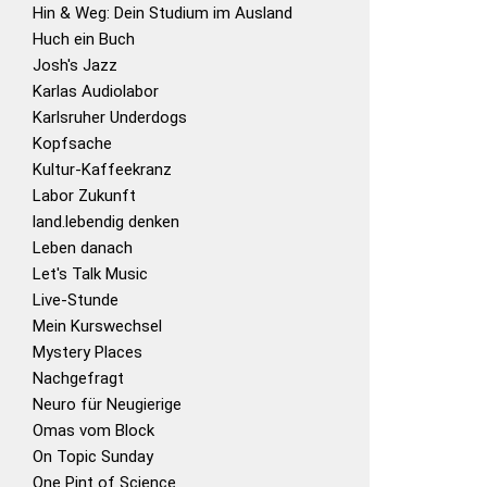
Hin & Weg: Dein Studium im Ausland
Huch ein Buch
Josh's Jazz
Karlas Audiolabor
Karlsruher Underdogs
Kopfsache
Kultur-Kaffeekranz
Labor Zukunft
land.lebendig denken
Leben danach
Let's Talk Music
Live-Stunde
Mein Kurswechsel
Mystery Places
Nachgefragt
Neuro für Neugierige
Omas vom Block
On Topic Sunday
One Pint of Science