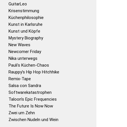
GuitarLeo
Krisenstimmung
Küchenphilosophie
Kunst in Karlsruhe
Kunst und Köpfe
Mystery Biography
New Waves
Newcomer Friday
Nika unterwegs
Pauli's Küchen-Chaos
Rauppy’s Hip Hop Hitchhike
Remix-Tape
Salsa con Sandra
Softwarekatastrophen
Taloon’s Epic Frequencies
The Future Is Now Now
Zwei um Zehn
Zwischen Nudeln und Wein