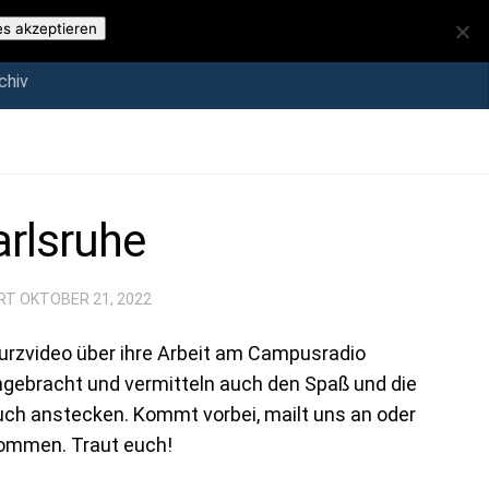
iv
es akzeptieren
chiv
rlsruhe
ERT
OKTOBER 21, 2022
Kurzvideo über ihre Arbeit am Campusradio
ingebracht und vermitteln auch den Spaß und die
 euch anstecken. Kommt vorbei, mailt uns an oder
lkommen. Traut euch!