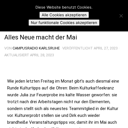
Campusradio Karlsruhe
Diese Website benutzt Cookies.
Skip to content
Alle Cookies akzeptieren
KULTUR-KAFFEEKRANZ
Nur funktionale Cookies akzeptieren
Alles Neue macht der Mai
VON
CAMPUSRADIO KARLSRUHE
· VERÖFFENTLICHT
APRIL 27, 2023
·
AKTUALISIERT
APRIL 28, 2023
Wie jeden letzten Freitag im Monat gibt’s auch diesmal eine
Runde Kulturtipps auf die Ohren: Beim Kulturkaffeekranz
wurde Julia zur Feuerprobe ins kalte Wasser geworfen: sie
trotzt nach drei Arbeitstagen nicht nur den Elementen,
sondern stellt sich als neuestes Teammitglied in der Kultur
vor. Kulturerprobt stellen sie und Dirk euch wieder
brandheiße Veranstaltungstipps vor, damit ihr im Mai auch