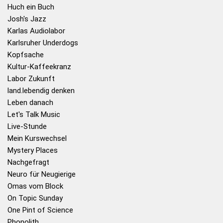
Huch ein Buch
Josh's Jazz
Karlas Audiolabor
Karlsruher Underdogs
Kopfsache
Kultur-Kaffeekranz
Labor Zukunft
land.lebendig denken
Leben danach
Let's Talk Music
Live-Stunde
Mein Kurswechsel
Mystery Places
Nachgefragt
Neuro für Neugierige
Omas vom Block
On Topic Sunday
One Pint of Science
Phonolith