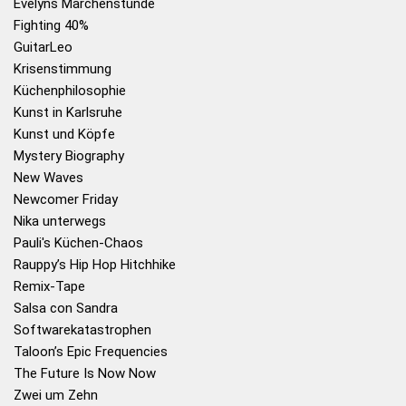
Evelyns Märchenstunde
Fighting 40%
GuitarLeo
Krisenstimmung
Küchenphilosophie
Kunst in Karlsruhe
Kunst und Köpfe
Mystery Biography
New Waves
Newcomer Friday
Nika unterwegs
Pauli's Küchen-Chaos
Rauppy’s Hip Hop Hitchhike
Remix-Tape
Salsa con Sandra
Softwarekatastrophen
Taloon’s Epic Frequencies
The Future Is Now Now
Zwei um Zehn