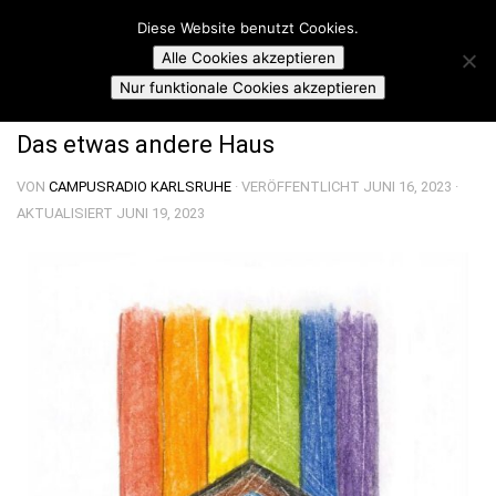
Campusradio Karlsruhe
Diese Website benutzt Cookies.
Skip to content
Alle Cookies akzeptieren
LIVE-STUNDE
Nur funktionale Cookies akzeptieren
Das etwas andere Haus
VON
CAMPUSRADIO KARLSRUHE
· VERÖFFENTLICHT
JUNI 16, 2023
·
AKTUALISIERT
JUNI 19, 2023