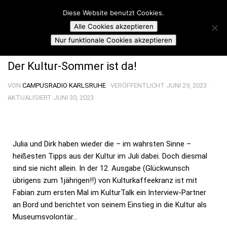
Campusradio Karlsruhe
Diese Website benutzt Cookies.
Skip to content
Alle Cookies akzeptieren
KULTUR-KAFFEEKRANZ
Nur funktionale Cookies akzeptieren
Der Kultur-Sommer ist da!
VON
CAMPUSRADIO KARLSRUHE
· VERÖFFENTLICHT
JUNI 29, 2023
·
AKTUALISIERT
JUNI 30, 2023
Julia und Dirk haben wieder die – im wahrsten Sinne –
heißesten Tipps aus der Kultur im Juli dabei. Doch diesmal
sind sie nicht allein. In der 12. Ausgabe (Glückwunsch
übrigens zum 1jährigen!!) von Kulturkaffeekranz ist mit
Fabian zum ersten Mal im KulturTalk ein Interview-Partner
an Bord und berichtet von seinem Einstieg in die Kultur als
Museumsvolontär…