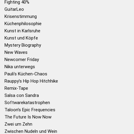
Fighting 40%
GuitarLeo
Krisenstimmung
Küchenphilosophie
Kunst in Karlsruhe
Kunst und Köpfe
Mystery Biography
New Waves
Newcomer Friday
Nika unterwegs
Pauli's Küchen-Chaos
Rauppy’s Hip Hop Hitchhike
Remix-Tape
Salsa con Sandra
Softwarekatastrophen
Taloon’s Epic Frequencies
The Future Is Now Now
Zwei um Zehn
Zwischen Nudeln und Wein