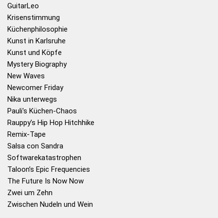
GuitarLeo
Krisenstimmung
Küchenphilosophie
Kunst in Karlsruhe
Kunst und Köpfe
Mystery Biography
New Waves
Newcomer Friday
Nika unterwegs
Pauli's Küchen-Chaos
Rauppy’s Hip Hop Hitchhike
Remix-Tape
Salsa con Sandra
Softwarekatastrophen
Taloon’s Epic Frequencies
The Future Is Now Now
Zwei um Zehn
Zwischen Nudeln und Wein