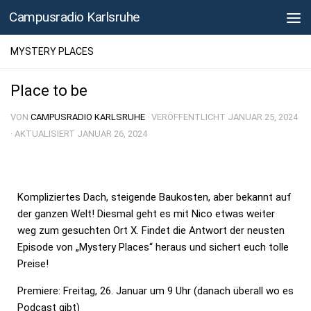
Campusradio Karlsruhe
Skip to content
MYSTERY PLACES
Place to be
VON
CAMPUSRADIO KARLSRUHE
· VERÖFFENTLICHT
JANUAR 25, 2024
· AKTUALISIERT
JANUAR 26, 2024
Kompliziertes Dach, steigende Baukosten, aber bekannt auf
der ganzen Welt! Diesmal geht es mit Nico etwas weiter
weg zum gesuchten Ort X. Findet die Antwort der neusten
Episode von „Mystery Places“ heraus und sichert euch tolle
Preise!
Premiere: Freitag, 26. Januar um 9 Uhr (danach überall wo es
Podcast gibt)