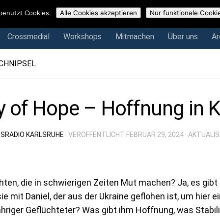
Crossmedial
Workshops
Mitmachen
Über uns
Arch
benutzt Cookies.
Alle Cookies akzeptieren
Nur funktionale Cooki
Crossmedial
Workshops
Mitmachen
Über uns
Ar
CHNIPSEL
y of Hope – Hoffnung in K
SRADIO KARLSRUHE
· VERÖFFENTLICHT
FEBRUAR 29, 2024
· AKTUALI
ten, die in schwierigen Zeiten Mut machen? Ja, es gibt 
sie mit Daniel, der aus der Ukraine geflohen ist, um hier 
hriger Geflüchteter? Was gibt ihm Hoffnung, was Stabil