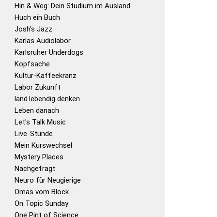
Hin & Weg: Dein Studium im Ausland
Huch ein Buch
Josh's Jazz
Karlas Audiolabor
Karlsruher Underdogs
Kopfsache
Kultur-Kaffeekranz
Labor Zukunft
land.lebendig denken
Leben danach
Let's Talk Music
Live-Stunde
Mein Kurswechsel
Mystery Places
Nachgefragt
Neuro für Neugierige
Omas vom Block
On Topic Sunday
One Pint of Science