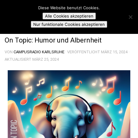
Campusradio Karlsruhe
Diese Website benutzt Cookies.
Skip to content
Alle Cookies akzeptieren
ON TOPIC SUNDAY
Nur funktionale Cookies akzeptieren
On Topic: Humor und Albernheit
VON
CAMPUSRADIO KARLSRUHE
· VERÖFFENTLICHT
MÄRZ 15, 2024
·
AKTUALISIERT
MÄRZ 25, 2024