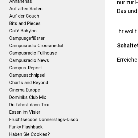
Annanenas
nur zur 
Auf alten Saiten
Das und 
Auf der Couch
Bits and Pieces
Café Babylon
Ihr woll
Campusgeflüster
Schalte
Campusradio Crossmedial
Campusradio Fullhouse
Erreiche
Campusradio News
Campus-Report
Campusschnipsel
Charts and Beyond
Cinema Europe
Dominiks Club Mix
Du fährst dann Taxi
Essen im Visier
Fruchtseccos Donnerstags-Disco
Funky Flashback
Haben Sie Cookies?