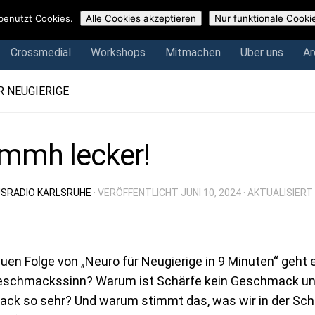
Crossmedial
Workshops
Mitmachen
Über uns
Arch
benutzt Cookies.
Alle Cookies akzeptieren
Nur funktionale Cooki
Crossmedial
Workshops
Mitmachen
Über uns
Ar
R NEUGIERIGE
mh lecker!
SRADIO KARLSRUHE
· VERÖFFENTLICHT
JUNI 10, 2024
· AKTUALISIERT
euen Folge von „Neuro für Neugierige in 9 Minuten“ ge
eschmackssinn? Warum ist Schärfe kein Geschmack un
ck so sehr? Und warum stimmt das, was wir in der Sch