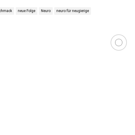
chmack
neue Folge
Neuro
neuro für neugierige