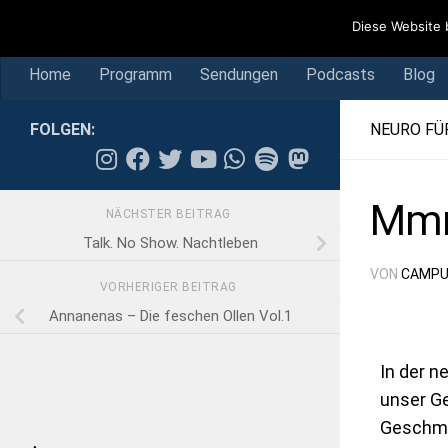
Home
Programm
Sendungen
Podcasts
Blog
Diese Website 
Skip to content
Home
Programm
Sendungen
Podcasts
Blog
FOLGEN:
NEURO FÜ
Mmm
NÄCHSTER BEITRAG
Talk. No Show. Nachtleben
VON
CAMPU
VORHERIGER BEITRAG
Annanenas – Die feschen Ollen Vol.1
In der n
unser G
Geschma