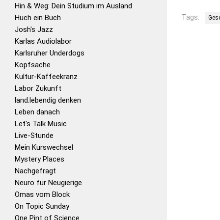
Hin & Weg: Dein Studium im Ausland
Huch ein Buch
Tags:
Ges
Josh's Jazz
Karlas Audiolabor
Karlsruher Underdogs
Kopfsache
Kultur-Kaffeekranz
Labor Zukunft
land.lebendig denken
Leben danach
Let's Talk Music
Live-Stunde
Mein Kurswechsel
Mystery Places
Nachgefragt
Neuro für Neugierige
Omas vom Block
On Topic Sunday
One Pint of Science