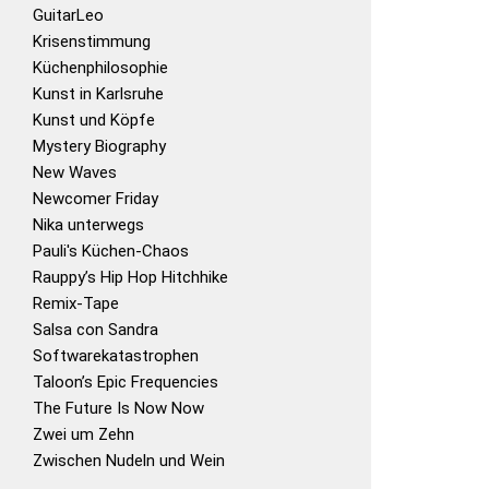
GuitarLeo
Krisenstimmung
Küchenphilosophie
Kunst in Karlsruhe
Kunst und Köpfe
Mystery Biography
New Waves
Newcomer Friday
Nika unterwegs
Pauli's Küchen-Chaos
Rauppy’s Hip Hop Hitchhike
Remix-Tape
Salsa con Sandra
Softwarekatastrophen
Taloon’s Epic Frequencies
The Future Is Now Now
Zwei um Zehn
Zwischen Nudeln und Wein