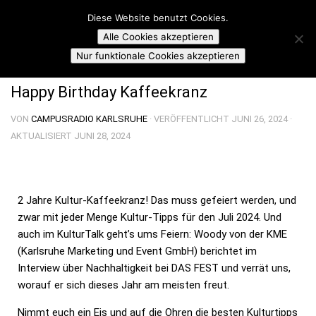
Campusradio Karlsruhe
Diese Website benutzt Cookies.
Skip to content
Alle Cookies akzeptieren
KULTUR-KAFFEEKRANZ
Nur funktionale Cookies akzeptieren
Happy Birthday Kaffeekranz
VON
CAMPUSRADIO KARLSRUHE
· VERÖFFENTLICHT
JUNI 26, 2024
·
AKTUALISIERT
JUNI 28, 2024
2 Jahre Kultur-Kaffeekranz! Das muss gefeiert werden, und
zwar mit jeder Menge Kultur-Tipps für den Juli 2024. Und
auch im KulturTalk geht’s ums Feiern: Woody von der KME
(Karlsruhe Marketing und Event GmbH) berichtet im
Interview über Nachhaltigkeit bei DAS FEST und verrät uns,
worauf er sich dieses Jahr am meisten freut.
Nimmt euch ein Eis und auf die Ohren die besten Kulturtipps