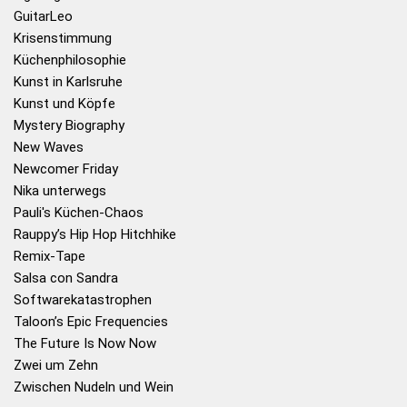
GuitarLeo
Krisenstimmung
Küchenphilosophie
Kunst in Karlsruhe
Kunst und Köpfe
Mystery Biography
New Waves
Newcomer Friday
Nika unterwegs
Pauli's Küchen-Chaos
Rauppy’s Hip Hop Hitchhike
Remix-Tape
Salsa con Sandra
Softwarekatastrophen
Taloon’s Epic Frequencies
The Future Is Now Now
Zwei um Zehn
Zwischen Nudeln und Wein