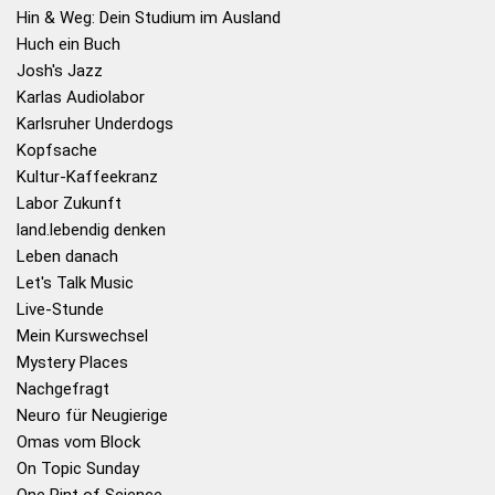
Hin & Weg: Dein Studium im Ausland
Huch ein Buch
Josh's Jazz
Karlas Audiolabor
Karlsruher Underdogs
Kopfsache
Kultur-Kaffeekranz
Labor Zukunft
land.lebendig denken
Leben danach
Let's Talk Music
Live-Stunde
Mein Kurswechsel
Mystery Places
Nachgefragt
Neuro für Neugierige
Omas vom Block
On Topic Sunday
One Pint of Science