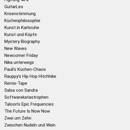
GuitarLeo
Krisenstimmung
Küchenphilosophie
Kunst in Karlsruhe
Kunst und Köpfe
Mystery Biography
New Waves
Newcomer Friday
Nika unterwegs
Pauli's Küchen-Chaos
Rauppy’s Hip Hop Hitchhike
Remix-Tape
Salsa con Sandra
Softwarekatastrophen
Taloon’s Epic Frequencies
The Future Is Now Now
Zwei um Zehn
Zwischen Nudeln und Wein