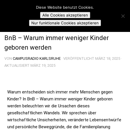
Campusradio Karlsruhe
Diese Website benutzt Cookies.
Skip to content
Alle Cookies akzeptieren
CAMPUSSCHNIPSEL
Nur funktionale Cookies akzeptieren
BnB – Warum immer weniger Kinder
geboren werden
VON
CAMPUSRADIO KARLSRUHE
· VERÖFFENTLICHT
MÄRZ 18, 2025
·
AKTUALISIERT
MÄRZ 19, 2025
Warum entscheiden sich immer mehr Menschen gegen
Kinder? In
BnB – Warum immer weniger Kinder geboren
werden
beleuchten wir die Ursachen dieses
gesellschaftlichen Wandels. Wir sprechen über
wirtschaftliche Unsicherheiten, veränderte Lebensentwürfe
und persönliche Beweggründe, die die Familienplanung