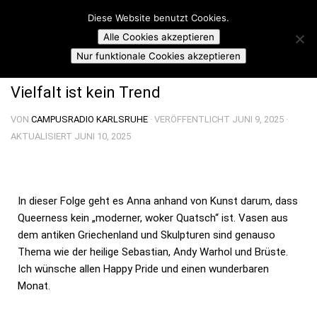
Campusradio Karlsruhe
Diese Website benutzt Cookies.
Skip to content
Alle Cookies akzeptieren
DU FÄHRST DANN TAXI?
Nur funktionale Cookies akzeptieren
Vielfalt ist kein Trend
VON
CAMPUSRADIO KARLSRUHE
· VERÖFFENTLICHT
JUNI 9, 2025
·
AKTUALISIERT
JUNI 10, 2025
In dieser Folge geht es Anna anhand von Kunst darum, dass
Queerness kein „moderner, woker Quatsch“ ist. Vasen aus
dem antiken Griechenland und Skulpturen sind genauso
Thema wie der heilige Sebastian, Andy Warhol und Brüste.
Ich wünsche allen Happy Pride und einen wunderbaren
Monat.