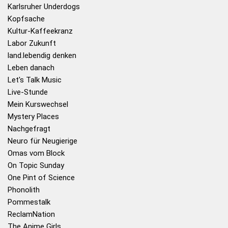
Karlsruher Underdogs
Kopfsache
Kultur-Kaffeekranz
Labor Zukunft
land.lebendig denken
Leben danach
Let's Talk Music
Live-Stunde
Mein Kurswechsel
Mystery Places
Nachgefragt
Neuro für Neugierige
Omas vom Block
On Topic Sunday
One Pint of Science
Phonolith
Pommestalk
ReclamNation
The Anime Girls