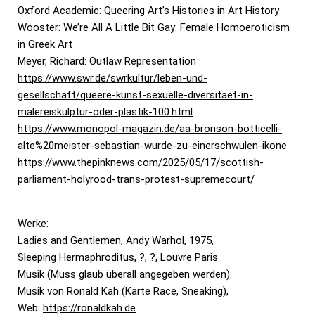
Oxford Academic: Queering Art’s Histories in Art History
Wooster: We’re All A Little Bit Gay: Female Homoeroticism
in Greek Art
Meyer, Richard: Outlaw Representation
https://www.swr.de/swrkultur/leben-und-
gesellschaft/queere-kunst-sexuelle-diversitaet-in-
malereiskulptur-oder-plastik-100.html
https://www.monopol-magazin.de/aa-bronson-botticelli-
alte%20meister-sebastian-wurde-zu-einerschwulen-ikone
https://www.thepinknews.com/2025/05/17/scottish-
parliament-holyrood-trans-protest-supremecourt/
Werke:
Ladies and Gentlemen, Andy Warhol, 1975,
Sleeping Hermaphroditus, ?, ?, Louvre Paris
Musik (Muss glaub überall angegeben werden):
Musik von Ronald Kah (Karte Race, Sneaking),
Web:
https://ronaldkah.de