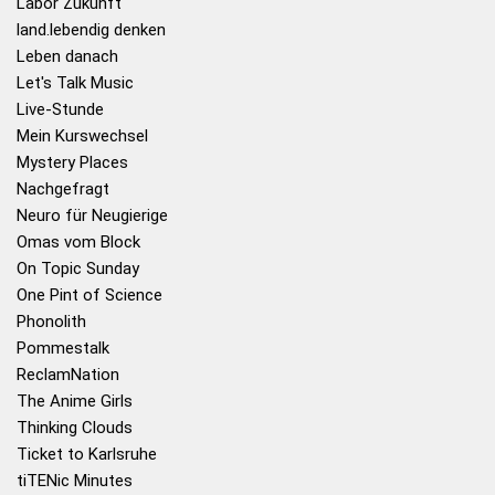
Labor Zukunft
land.lebendig denken
Leben danach
Let's Talk Music
Live-Stunde
Mein Kurswechsel
Mystery Places
Nachgefragt
Neuro für Neugierige
Omas vom Block
On Topic Sunday
One Pint of Science
Phonolith
Pommestalk
ReclamNation
The Anime Girls
Thinking Clouds
Ticket to Karlsruhe
tiTENic Minutes