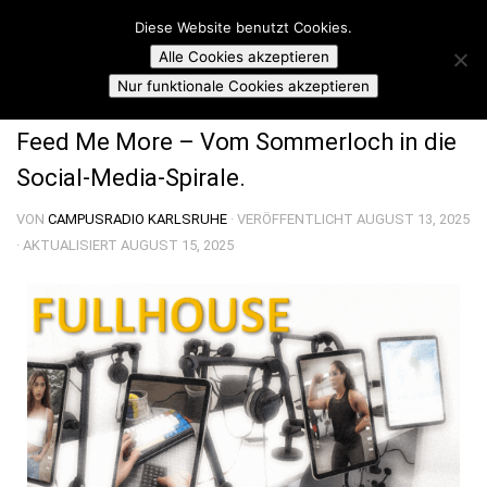
Campusradio Karlsruhe
Diese Website benutzt Cookies.
Skip to content
Alle Cookies akzeptieren
CAMPUSRADIO FULLHOUSE
Nur funktionale Cookies akzeptieren
Feed Me More – Vom Sommerloch in die
Social-Media-Spirale.
VON
CAMPUSRADIO KARLSRUHE
· VERÖFFENTLICHT
AUGUST 13, 2025
· AKTUALISIERT
AUGUST 15, 2025