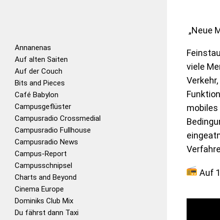
„Neue M
Annanenas
Feinstau
Auf alten Saiten
viele Me
Auf der Couch
Verkehr,
Bits and Pieces
Funktio
Café Babylon
Campusgeflüster
mobiles
Campusradio Crossmedial
Bedingun
Campusradio Fullhouse
eingeatm
Campusradio News
Verfahre
Campus-Report
Campusschnipsel
Auf
1
Charts and Beyond
Cinema Europe
Dominiks Club Mix
Du fährst dann Taxi