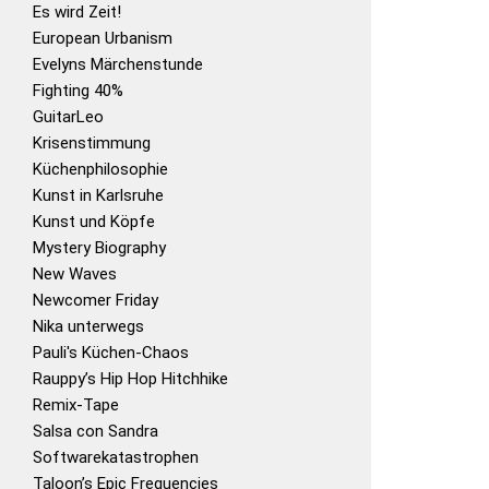
Es wird Zeit!
European Urbanism
Evelyns Märchenstunde
Fighting 40%
GuitarLeo
Krisenstimmung
Küchenphilosophie
Kunst in Karlsruhe
Kunst und Köpfe
Mystery Biography
New Waves
Newcomer Friday
Nika unterwegs
Pauli's Küchen-Chaos
Rauppy’s Hip Hop Hitchhike
Remix-Tape
Salsa con Sandra
Softwarekatastrophen
Taloon’s Epic Frequencies