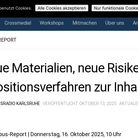
Crossmedial
Workshops
Mitmachen
Über uns
Arch
benutzt Cookies.
Alle Cookies akzeptieren
Nur funktionale Cooki
Crossmedial
Workshops
Mitmachen
Über uns
Ar
REPORT
e Materialien, neue Risik
sitionsverfahren zur Inha
SRADIO KARLSRUHE
· VERÖFFENTLICHT
OKTOBER 13, 2025
· AKTUALI
us-Report
| Donnerstag, 16. Oktober 2025, 10 Uhr