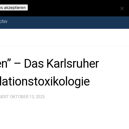
iv
es akzeptieren
chiv
en” – Das Karlsruher
lationstoxikologie
SIERT
OKTOBER 13, 2025