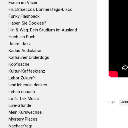
Essen im Visier
Fruchtseccos Donnerstags-Disco
Funky Flashback
Haben Sie Cookies?
Hin & Weg: Dein Studium im Ausland
Huch ein Buch
Josh's Jazz
Karlas Audiolabor
Karlsruher Underdogs
Kopfsache
Kultur-Kaffeekranz
Labor Zukunft
land.lebendig denken
Leben danach
Let's Talk Music
Tags:
Jou
Live-Stunde
Mein Kurswechsel
Mystery Places
Nachgefragt