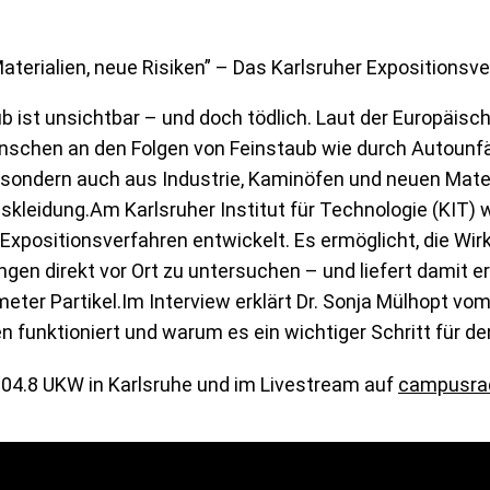
aterialien, neue Risiken” – Das Karlsruher Expositionsve
b ist unsichtbar – und doch tödlich. Laut der Europäi
nschen an den Folgen von Feinstaub wie durch Autounfä
 sondern auch aus Industrie, Kaminöfen und neuen Mater
nskleidung.Am
Karlsruher Institut für Technologie (KIT)
w
Expositionsverfahren
entwickelt. Es ermöglicht, die Wir
gen direkt vor Ort zu untersuchen – und liefert damit e
eter Partikel.Im Interview erklärt
Dr. Sonja Mülhopt
vom 
n funktioniert und warum es ein wichtiger Schritt für d
04.8 UKW in Karlsruhe
und im
Livestream
auf
campusrad