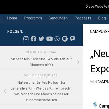
Home
Programm
Sendungen
Podcasts
Blog
Diese Website 
Skip to content
Home
Programm
Sendungen
Podcasts
Blog
FOLGEN:
CAMPUS-
„Neu
NÄCHSTER BEITRAG
Siebenstein Karlsruhe: Wo Vielfalt auf
Expo
Chancen trifft
VORHERIGER BEITRAG
VON
CAMPU
Nutzerorientiertes Rollout für
generative KI – Wie das KIT erforscht,
wie Mensch und Maschine besser
zusammenarbeiten
Camp