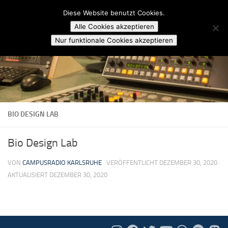
Campusradio Karlsruhe
Diese Website benutzt Cookies.
Skip to content
Alle Cookies akzeptieren
Nur funktionale Cookies akzeptieren
BIO DESIGN LAB
Bio Design Lab
VON
CAMPUSRADIO KARLSRUHE
· VERÖFFENTLICHT
DEZEMBER 30, 2020
·
AKTUALISIERT
DEZEMBER 30, 2020