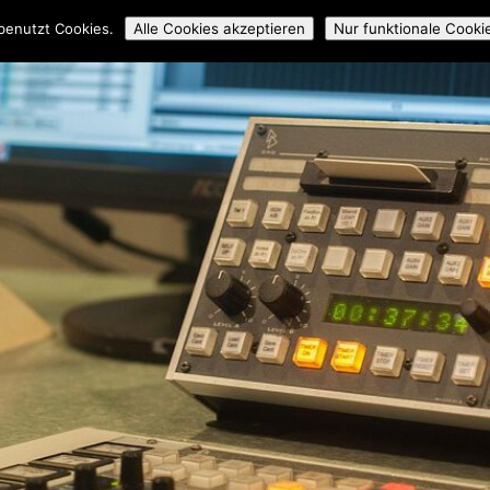
ossmedial
Workshops
Mitmachen
Über uns
Archiv
benutzt Cookies.
Alle Cookies akzeptieren
Nur funktionale Cooki