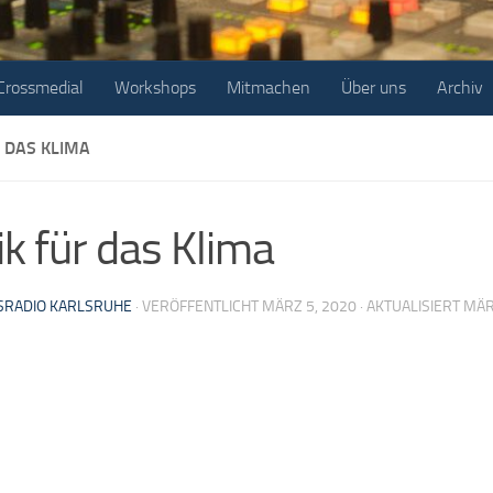
Crossmedial
Workshops
Mitmachen
Über uns
Archiv
 DAS KLIMA
k für das Klima
RADIO KARLSRUHE
· VERÖFFENTLICHT
MÄRZ 5, 2020
· AKTUALISIERT
MÄR