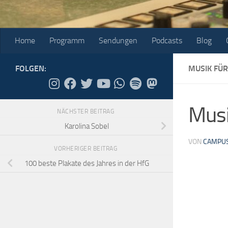
Home
Programm
Sendungen
Podcasts
Blog
FOLGEN:
MUSIK FÜR
Musi
NÄCHSTER BEITRAG
Karolina Sobel
VON
CAMPUS
VORHERIGER BEITRAG
100 beste Plakate des Jahres in der HfG