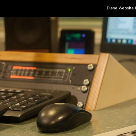
Home
Programm
Sendungen
Podcasts
Blog
Cr
Diese Website 
Skip to content