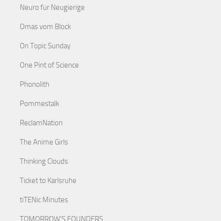
Neuro für Neugierige
Omas vom Block
On Topic Sunday
One Pint of Science
Phonolith
Pommestalk
ReclamNation
The Anime Girls
Thinking Clouds
Ticket to Karlsruhe
tiTENic Minutes
TOMORROW'S FOUNDERS