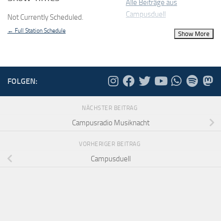
Alle Beiträge aus
Campusduell
Not Currently Scheduled.
← Full Station Schedule
FOLGEN:
NÄCHSTER BEITRAG
Campusradio Musiknacht
VORHERIGER BEITRAG
Campusduell