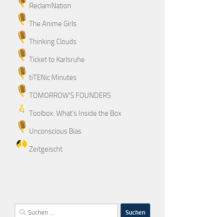
ReclamNation
The Anime Girls
Thinking Clouds
Ticket to Karlsruhe
tiTENic Minutes
TOMORROW'S FOUNDERS
Toolbox: What's Inside the Box
Unconscious Bias
Zeitgeischt