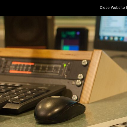
Home
Programm
Sendungen
Podcasts
Blog
Cr
Diese Website 
Skip to content