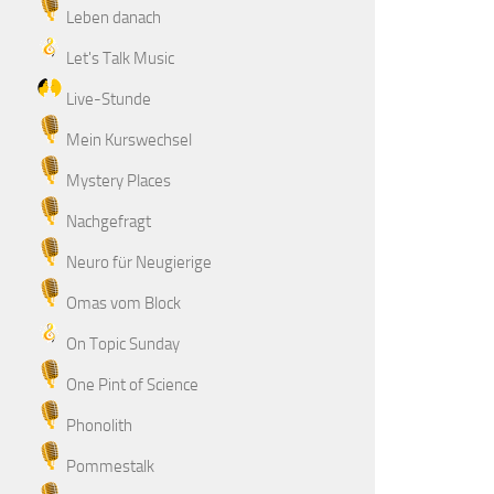
Leben danach
Let's Talk Music
Live-Stunde
Mein Kurswechsel
Mystery Places
Nachgefragt
Neuro für Neugierige
Omas vom Block
On Topic Sunday
One Pint of Science
Phonolith
Pommestalk