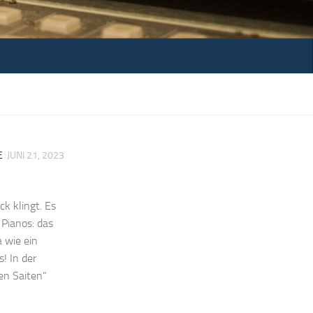
E
JUNI 21, 2023
k klingt. Es
 Pianos: das
 wie ein
s! In der
en Saiten“