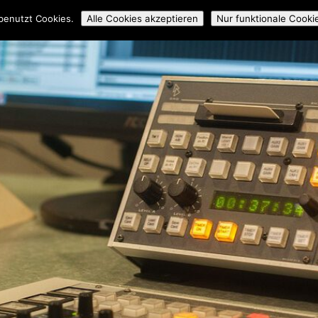
ossmedial
Workshops
Mitmachen
Über uns
Archiv
benutzt Cookies.
Alle Cookies akzeptieren
Nur funktionale Cooki