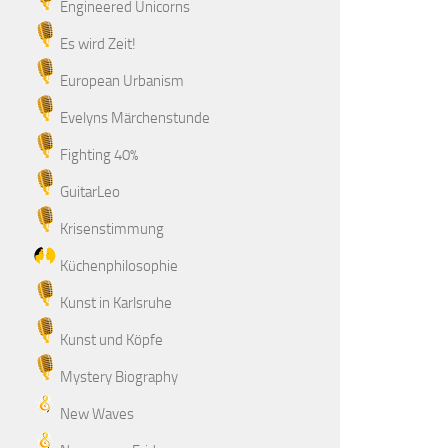
Engineered Unicorns
Es wird Zeit!
European Urbanism
Evelyns Märchenstunde
Fighting 40%
GuitarLeo
Krisenstimmung
Küchenphilosophie
Kunst in Karlsruhe
Kunst und Köpfe
Mystery Biography
New Waves