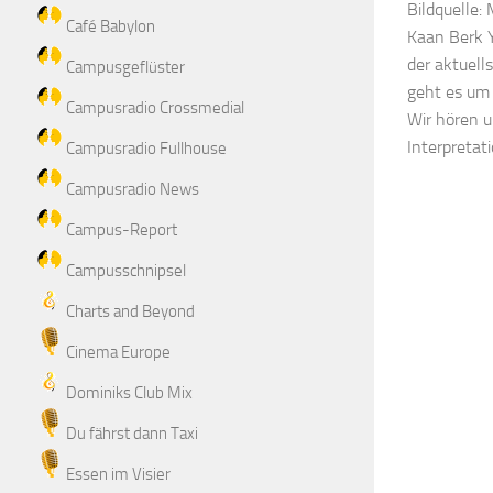
Bildquelle: 
Café Babylon
Kaan Berk Y
der aktuell
Campusgeflüster
geht es um 
Campusradio Crossmedial
Wir hören 
Interpretati
Campusradio Fullhouse
Campusradio News
Campus-Report
Campusschnipsel
Charts and Beyond
Cinema Europe
Dominiks Club Mix
Du fährst dann Taxi
Essen im Visier