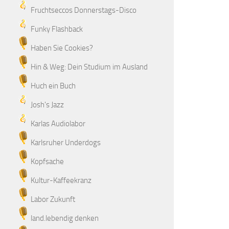
Fruchtseccos Donnerstags-Disco
Funky Flashback
Haben Sie Cookies?
Hin & Weg: Dein Studium im Ausland
Huch ein Buch
Josh's Jazz
Karlas Audiolabor
Karlsruher Underdogs
Kopfsache
Kultur-Kaffeekranz
Labor Zukunft
land.lebendig denken