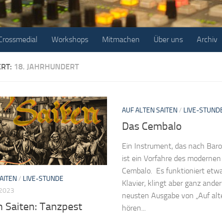
Crossmedial
Workshops
Mitmachen
Über uns
Archiv
ERT:
18. JAHRHUNDERT
AUF ALTEN SAITEN
/
LIVE-STUND
Das Cembalo
Ein Instrument, das nach Baroc
ist ein Vorfahre des modernen
Cembalo. Es funktioniert etwa
AITEN
/
LIVE-STUNDE
Klavier, klingt aber ganz ander
 2023
neusten Ausgabe von „Auf alt
n Saiten: Tanzpest
hören...