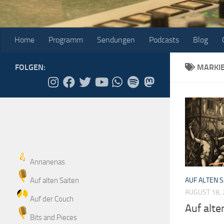
Home
Programm
Sendungen
Podcasts
Blog
FOLGEN:
MARKI
Annanenas
Auf alten Saiten
AUF ALTEN S
AUGUST 18,
Auf der Couch
Auf alte
Bits and Pieces