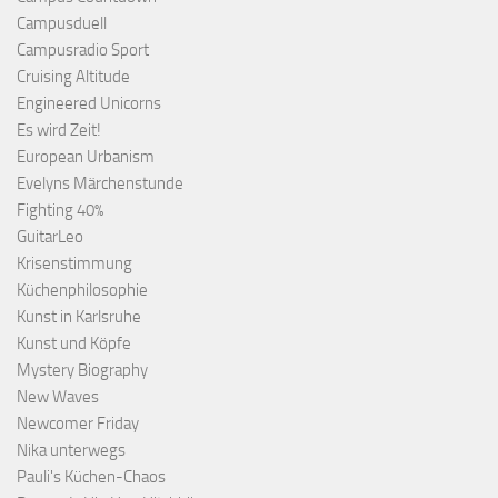
Campusduell
Campusradio Sport
Cruising Altitude
Engineered Unicorns
Es wird Zeit!
European Urbanism
Evelyns Märchenstunde
Fighting 40%
GuitarLeo
Krisenstimmung
Küchenphilosophie
Kunst in Karlsruhe
Kunst und Köpfe
Mystery Biography
New Waves
Newcomer Friday
Nika unterwegs
Pauli's Küchen-Chaos