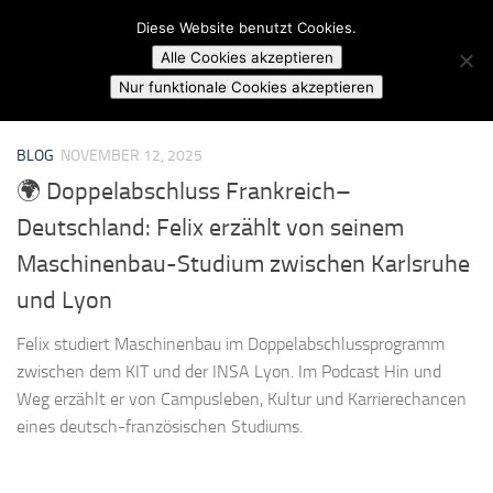
Campusradio Karlsruhe
Diese Website benutzt Cookies.
Skip to content
Alle Cookies akzeptieren
MARKIERT:
AUSLANDSSTUDIUM FRANKREICH
Nur funktionale Cookies akzeptieren
BLOG
NOVEMBER 12, 2025
🌍 Doppelabschluss Frankreich–
Deutschland: Felix erzählt von seinem
Maschinenbau-Studium zwischen Karlsruhe
und Lyon
Felix studiert Maschinenbau im Doppelabschlussprogramm
zwischen dem KIT und der INSA Lyon. Im Podcast Hin und
Weg erzählt er von Campusleben, Kultur und Karrierechancen
eines deutsch-französischen Studiums.