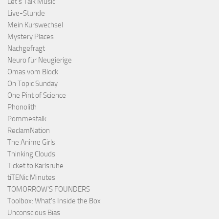
Let's Talk Music
Live-Stunde
Mein Kurswechsel
Mystery Places
Nachgefragt
Neuro für Neugierige
Omas vom Block
On Topic Sunday
One Pint of Science
Phonolith
Pommestalk
ReclamNation
The Anime Girls
Thinking Clouds
Ticket to Karlsruhe
tiTENic Minutes
TOMORROW'S FOUNDERS
Toolbox: What's Inside the Box
Unconscious Bias