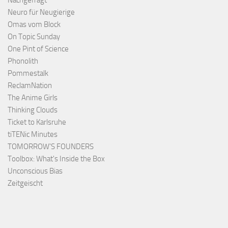
Nachgefragt
Neuro für Neugierige
Omas vom Block
On Topic Sunday
One Pint of Science
Phonolith
Pommestalk
ReclamNation
The Anime Girls
Thinking Clouds
Ticket to Karlsruhe
tiTENic Minutes
TOMORROW'S FOUNDERS
Toolbox: What's Inside the Box
Unconscious Bias
Zeitgeischt