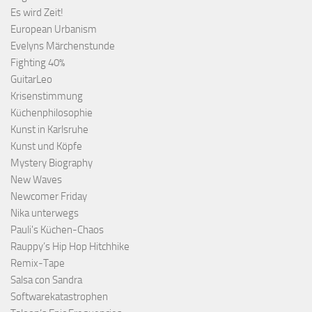
Es wird Zeit!
European Urbanism
Evelyns Märchenstunde
Fighting 40%
GuitarLeo
Krisenstimmung
Küchenphilosophie
Kunst in Karlsruhe
Kunst und Köpfe
Mystery Biography
New Waves
Newcomer Friday
Nika unterwegs
Pauli's Küchen-Chaos
Rauppy’s Hip Hop Hitchhike
Remix-Tape
Salsa con Sandra
Softwarekatastrophen