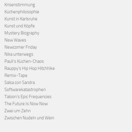
Krisenstimmung
Küchenphilosophie
Kunst in Karlsruhe
Kunst und Köpfe
Mystery Biography
New Waves
Newcomer Friday
Nika unterwegs
Pauli's Küchen-Chaos
Rauppy’s Hip Hop Hitchhike
Remix-Tape
Salsa con Sandra
Softwarekatastrophen
Taloon’s Epic Frequencies
The Future Is Now Now
Zwei um Zehn
Zwischen Nudeln und Wein