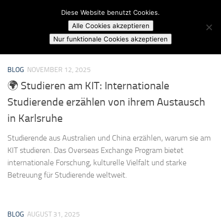
Campusradio Karlsruhe
Diese Website benutzt Cookies.
Skip to content
Alle Cookies akzeptieren
MARKIERT:
BADEN WÜRTTEMBERG STIPENDIUM
Nur funktionale Cookies akzeptieren
BLOG
NOVEMBER 12, 2025
🌍 Studieren am KIT: Internationale
Studierende erzählen von ihrem Austausch
in Karlsruhe
Studierende aus Australien und China erzählen, warum sie am
KIT studieren. Das Overseas Exchange Program bietet
internationale Forschung, kulturelle Vielfalt und starke
Betreuung für Studierende weltweit.
BLOG
AUGUST 31, 2025