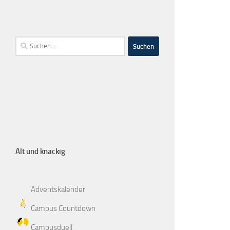
Alt und knackig
Adventskalender
Campus Countdown
Campusduell