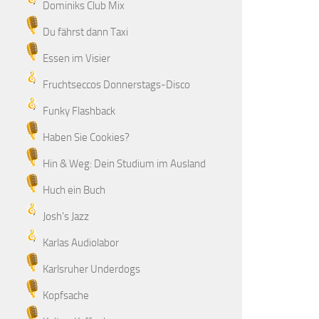
Dominiks Club Mix
Du fährst dann Taxi
Essen im Visier
Fruchtseccos Donnerstags-Disco
Funky Flashback
Haben Sie Cookies?
Hin & Weg: Dein Studium im Ausland
Huch ein Buch
Josh's Jazz
Karlas Audiolabor
Karlsruher Underdogs
Kopfsache