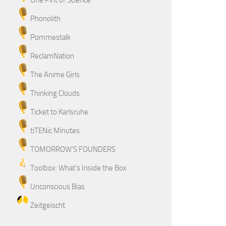
One Pint of Science
Phonolith
Pommestalk
ReclamNation
The Anime Girls
Thinking Clouds
Ticket to Karlsruhe
tiTENic Minutes
TOMORROW'S FOUNDERS
Toolbox: What's Inside the Box
Unconscious Bias
Zeitgeischt