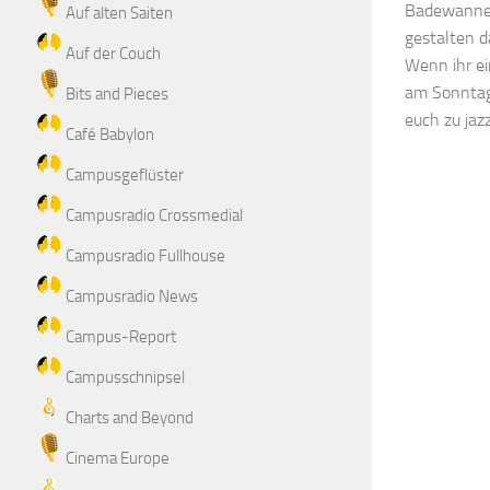
Badewannen
Auf alten Saiten
gestalten d
Auf der Couch
Wenn ihr ei
am Sonntag
Bits and Pieces
euch zu jazz
Café Babylon
Campusgeflüster
Campusradio Crossmedial
Campusradio Fullhouse
Campusradio News
Campus-Report
Campusschnipsel
Charts and Beyond
Cinema Europe