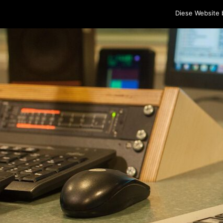
Home
Programm
Sendungen
Podcasts
Blog
Cr
Diese Website 
Skip to content