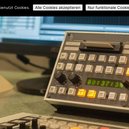
ossmedial
Workshops
Mitmachen
Über uns
Archiv
benutzt Cookies.
Alle Cookies akzeptieren
Nur funktionale Cooki