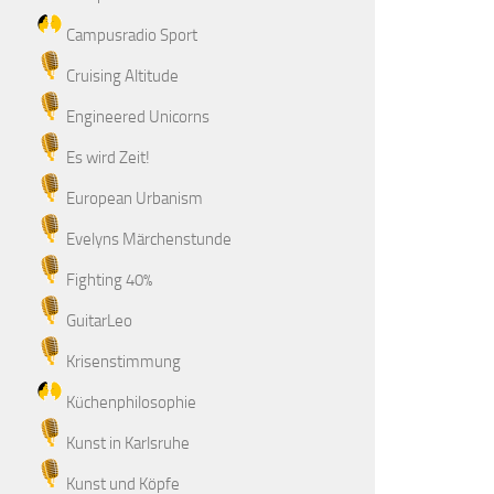
Campusradio Sport
Cruising Altitude
Engineered Unicorns
Es wird Zeit!
European Urbanism
Evelyns Märchenstunde
Fighting 40%
GuitarLeo
Krisenstimmung
Küchenphilosophie
Kunst in Karlsruhe
Kunst und Köpfe