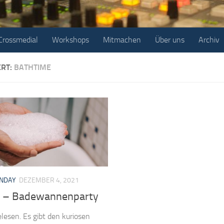
Crossmedial
Workshops
Mitmachen
Über uns
Archiv
ERT:
BATHTIME
UNDAY
DEZEMBER 4, 2021
 – Badewannenparty
gelesen. Es gibt den kuriosen