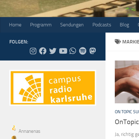
Home
Programm
Sendungen
Podcasts
Blog
FOLGEN:
MARKI
ON TOPIC S
OnTopic
Annanenas
Ja, richtig 