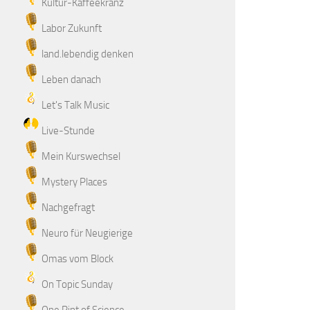
Kultur-Kaffeekranz
Labor Zukunft
land.lebendig denken
Leben danach
Let's Talk Music
Live-Stunde
Mein Kurswechsel
Mystery Places
Nachgefragt
Neuro für Neugierige
Omas vom Block
On Topic Sunday